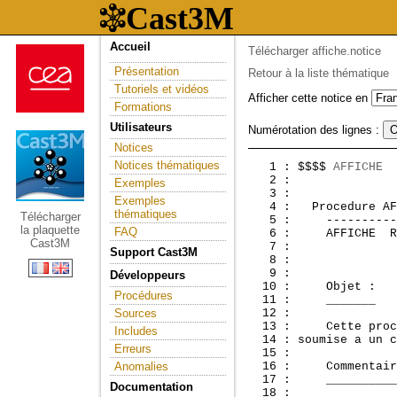
Accueil
Télécharger affiche.notice
Présentation
Retour à la liste thématique
Tutoriels et vidéos
Afficher cette notice en
Formations
Utilisateurs
Numérotation des lignes :
Notices
Notices thématiques
   1 : $$$$ 
AFFICHE
  
   2 :               
Exemples
   3 : 

Exemples
   4 :  
 Procedure AF
thématiques
Télécharger
   5 :     ----------
la plaquette
FAQ
   6 :     AFFICHE  R
Cast3M
   7 :     

Support Cast3M
   8 : 

   9 : 

Développeurs
  10 :     Objet :

Procédures
  11 :     _______

Sources
  12 : 

  13 :     Cette proc
Includes
  14 : soumise a un c
Erreurs
  15 : 

Anomalies
  16 :     Commentair
  17 :     __________
Documentation
  18 : 
