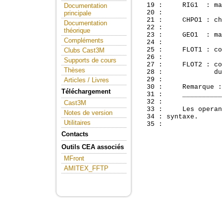
  19 :     RIG1  : ma
Documentation
  20 : 

principale
  21 :     CHPO1 : ch
Documentation
  22 : 

théorique
  23 :     GEO1  : ma
Compléments
  24 : 

  25 :     FLOT1 : co
Clubs Cast3M
  26 : 

Supports de cours
  27 :     FLOT2 : co
Thèses
  28 :             du
  29 : 

Articles / Livres
  30 :     Remarque :

Téléchargement
  31 :     __________

  32 : 

Cast3M
  33 :     Les operan
Notes de version
  34 : syntaxe.

Utilitaires
Contacts
Outils CEA associés
MFront
AMITEX_FFTP