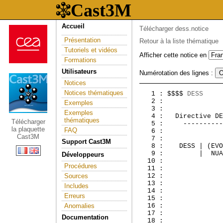
Accueil
Télécharger dess.notice
Présentation
Retour à la liste thématique
Tutoriels et vidéos
Afficher cette notice en
Formations
Utilisateurs
Numérotation des lignes :
Notices
Notices thématiques
   1 : $$$$ 
DESS
     
   2 :               
Exemples
   3 : 

Exemples
   4 :  
 Directive DE
thématiques
Télécharger
   5 :     ----------
la plaquette
FAQ
   6 :               
Cast3M
Support Cast3M
Développeurs
Procédures
Sources
Includes
Erreurs
Anomalies
Documentation