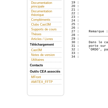
  19 :               
Documentation
  20 :               
principale
  21 :               
Documentation
  22 :               
théorique
  23 :               
Compléments
  24 :               
  25 :       

Clubs Cast3M
  26 :       

Supports de cours
  27 :     Remarque :

Thèses
  28 :     __________

  29 :       

Articles / Livres
  30 :     Dans le ca
Téléchargement
  31 :     porte sur 
  32 :     'ORDO', pa
Cast3M
  33 : 

Notes de version
Utilitaires
Contacts
Outils CEA associés
MFront
AMITEX_FFTP