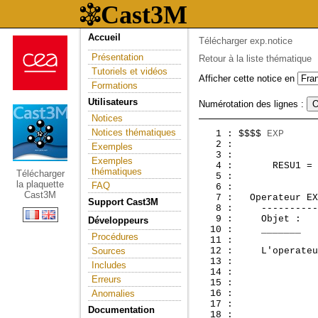
Accueil
Télécharger exp.notice
Présentation
Retour à la liste thématique
Tutoriels et vidéos
Afficher cette notice en
Formations
Utilisateurs
Numérotation des lignes :
Notices
Notices thématiques
   1 : $$$$ 
EXP
      
   2 :               
Exemples
   3 : 

Exemples
   4 :       RESU1 = 
thématiques
Télécharger
   5 : 

la plaquette
FAQ
   6 : 

Cast3M
   7 :  
 Operateur EX
Support Cast3M
   8 :     ----------
   9 :     Objet :

Développeurs
  10 :     _______

Procédures
  11 : 

Sources
  12 :     L'operateu
  13 : 

Includes
  14 :               
Erreurs
  15 :               
Anomalies
  16 :               
  17 :               
Documentation
  18 :               