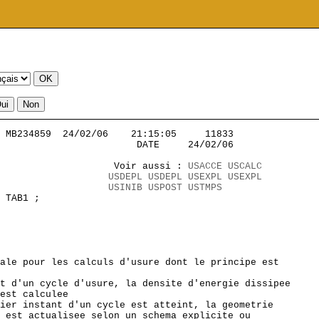
 MB234859  24/02/06    21:15:05     11833          

                        DATE     24/02/06

                    Voir aussi : 
USACCE
USCALC
                   
USDEPL
USDEPL
USEXPL
USEXPL
USINIB
USPOST
USTMPS
 TAB1 ; 

ale pour les calculs d'usure dont le principe est 

t d'un cycle d'usure, la densite d'energie dissipee 

est calculee

ier instant d'un cycle est atteint, la geometrie 

 est actualisee selon un schema explicite ou 
