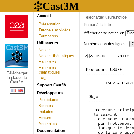
Accueil
Télécharger usure.notice
Présentation
Retour à la liste
Tutoriels et vidéos
Afficher cette notice en
Formations
Utilisateurs
Numérotation des lignes :
Notices
Notices thématiques
$$$$ 
USURE
    NOTICE 
                     
Exemples
Exemples
 Procedure USURE     
thématiques
Télécharger
 ----------------    
la plaquette
FAQ
Cast3M
         TAB2 = USURE
Support Cast3M
Développeurs
  Objet :

Procédures
  -------

Sources
    Procedure princip
Includes
    le suivant : 

Erreurs
    - a chaque instan
Anomalies
      par frottement 
    - lorsque le dern
Documentation
      de la zone usee