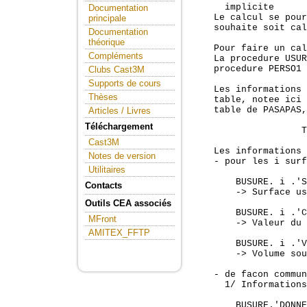
      implicite

Documentation
    Le calcul se pour
principale
    souhaite soit cal
Documentation
théorique
    Pour faire un cal
Compléments
    La procedure USUR
    procedure PERSO1 
Clubs Cast3M
Supports de cours
    Les informations 
Thèses
    table, notee ici 
    table de PASAPAS,
Articles / Livres
Téléchargement
                    T
Cast3M
    Les informations 
Notes de version
    - pour les i surf
Utilitaires
        BUSURE. i .'S
Contacts
        -> Surface us
Outils CEA associés
        BUSURE. i .'C
MFront
        -> Valeur du 
AMITEX_FFTP
        BUSURE. i .'V
        -> Volume sou
    - de facon commun
      1/ Informations
        BUSURE.'DONNE