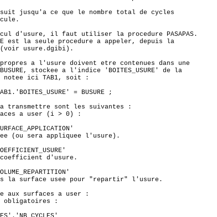
suit jusqu'a ce que le nombre total de cycles 

cule.

cul d'usure, il faut utiliser la procedure PASAPAS.

E est la seule procedure a appeler, depuis la 

(voir usure.dgibi).

propres a l'usure doivent etre contenues dans une 

BUSURE, stockee a l'indice 'BOITES_USURE' de la 

 notee ici TAB1, soit :

AB1.'BOITES_USURE' = BUSURE ;

a transmettre sont les suivantes :                

aces a user (i > 0) :

URFACE_APPLICATION'

ee (ou sera appliquee l'usure).

OEFFICIENT_USURE'

coefficient d'usure.

OLUME_REPARTITION'

s la surface usee pour "repartir" l'usure.

e aux surfaces a user :

 obligatoires :

ES'.'NB_CYCLES'
