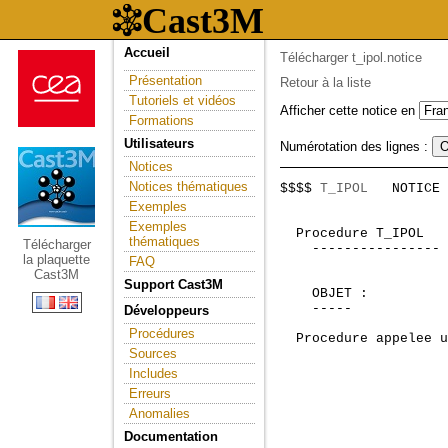
Accueil
Télécharger t_ipol.notice
Présentation
Retour à la liste
Tutoriels et vidéos
Afficher cette notice en
Formations
Utilisateurs
Numérotation des lignes :
Notices
Notices thématiques
$$$$ 
T_IPOL
   NOTICE 
                     
Exemples
Exemples
 Procedure T_IPOL   
thématiques
Télécharger
    ---------------- 
la plaquette
FAQ
Cast3M
Support Cast3M
    OBJET :

    -----

Développeurs
Procédures
  Procedure appelee u
Sources
Includes
Erreurs
Anomalies
Documentation