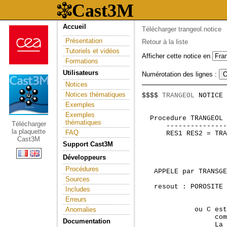
Accueil
Télécharger trangeol.notice
Présentation
Retour à la liste
Tutoriels et vidéos
Afficher cette notice en
Formations
Utilisateurs
Numérotation des lignes :
Notices
Notices thématiques
$$$$ 
TRANGEOL
 NOTICE 
                     
Exemples
Exemples
 Procedure TRANGEOL                     Voir aussi :
      ------------------  
      RES1 RES2 = TRANGEOL modarcy TRANS1 (TRANS2);




   APPELE par TRANSGEN - DECONSEILLE AUX UTILISATEURS NON DEVELOPPEURS

   resout : POROSITE * DC/DT = DIV (DIFFUSIVITE GRAD C - CONVECTION C)
                               + SOURCE

             ou C est la CONCENTRATION, eventuellement a plusieurs
                  composantes (multiespeces non couplees).
                  La diffusivite, la convection ... doivent etre
                  toutefois les memes pour toutes les especes
                  pour avoir des matrices de discretisation communes.
                  seul le terme source est donne par espece.

            Condition aux limites Neumann DIrichlet Mixtes flux total

            DIFFUSIVITE = DIFFUSIVITE entree + Dispersivite calculee

            Decentrement automatique (peut etre desactive en EFMH).

            Resolution sur 1 avancee en TEMPS.

            Discretisation VF ou EFMH
 
            Solveur KRES

  -------------------------------------------------------------------
  |modarcy       Objet modele (MMODEL cree par MODE) DARCY          |
  -------------------------------------------------------------------

  -------------------------------------------------------------------
  | TRANS1       Table contenant les indices suivants :             |
  |---------------------------------------------------------------- |
  |'DIFFUSIVITE' Donnees physiques et materielles :                 |
  |              diffusivite effective - CHAMPOINT de COMPOSANTES   |
  |              K11 K21 K22 K31 K32 K33 au centre des elements     |
  |                                                                 |
  |'POROSITE'    Valeur du coef devant D/DT (Type Champoint, Comp   |
  |              'SCAL', ou FLOTTANT) - Defaut 1.                   |
  |                                                                 |
  | DELTAT       pas de temps                                       |
  |                                                                 |
  |'CONVECTION'  vitesse au face. C'est le debit integre aux faces  |
  |              multiplie par la normale sortante de l'element     |
  |              et divise par la longueur de la face.              |
  |              Il s'agit de la projection du vecteur vitesse sur  |
  |              direction normale a la face. (Type CHPO Face, comp.|
  |              VX VY VZ). L'interet est que cette vitesse est     |
  |              desormais intependante de l'orientation des normale|
  |              ce qui est utile dans certains cas.                |
  |              OPTIONNEL                                          |
  |                                                                 |
  |'VITELEM'    Vitesse au centre des elements (Type CHPO centre,   |
  |             comp. VX VY VZ). Utilise uniquement si DECENTREMENT |
  |             ou si dispersion. OPTIONNEL donc                    |
  |                                                                 |
  |'ALPHAL'      coefficient de dispersivite longitudinale (CHPO de |
  |              composante SCAL) - 0 si absent                     |
  |                                                                 |
  |'ALPHAT'      coefficient de dispersivite transverse (CHPO de    |
  |              composante SCAL) - 0 si absent                     |
  |              Rque : si ALPHAL ou ALPHAT est present les deux    |
  |              doivent etre renseignes.                           | 
  |                                                                 |
  |----------------------                                           |
  |Conditions initiales :                                           |
  |----------------------                                           |
  |            
thématiques
Télécharger
la plaquette
FAQ
Cast3M
Support Cast3M
Développeurs
Procédures
Sources
Includes
Erreurs
Anomalies
Documentation