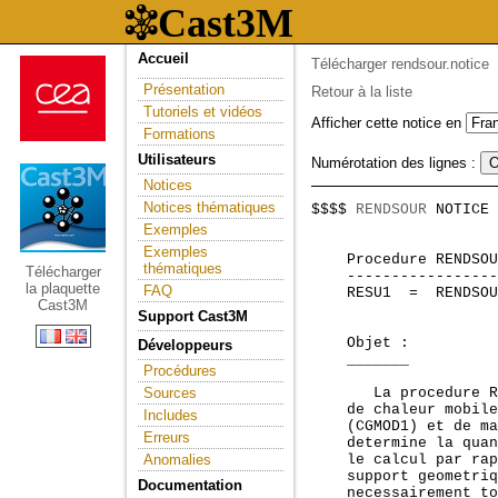
Accueil
Télécharger rendsour.notice
Présentation
Retour à la liste
Tutoriels et vidéos
Afficher cette notice en
Formations
Utilisateurs
Numérotation des lignes :
Notices
Notices thématiques
$$$$ 
RENDSOUR
 NOTICE 
                     
Exemples
Exemples
    Procedure RENDSOU
thématiques
Télécharger
    -----------------
la plaquette
FAQ
    RESU1  =  RENDSOU
Cast3M
                     
Support Cast3M
    Objet :

Développeurs
    _______

Procédures
Sources
       La procedure R
    de chaleur mobile
Includes
    (CGMOD1) et de ma
Erreurs
    determine la quan
Anomalies
    le calcul par rap
    support geometriq
Documentation
    necessairement to