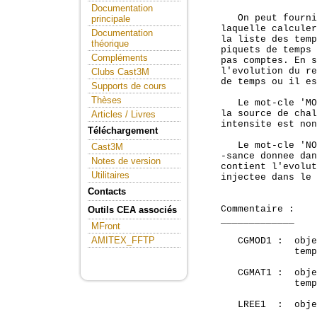
Documentation
       On peut fourni
principale
    laquelle calculer
Documentation
    la liste des temp
théorique
    piquets de temps 
Compléments
    pas comptes. En s
    l'evolution du re
Clubs Cast3M
    de temps ou il es
Supports de cours
Thèses
       Le mot-cle 'MO
    la source de chal
Articles / Livres
    intensite est non
Téléchargement
       Le mot-cle 'NO
Cast3M
    -sance donnee dan
Notes de version
    contient l'evolut
Utilitaires
    injectee dans le 
Contacts
    Commentaire :

Outils CEA associés
    _____________

MFront
AMITEX_FFTP
       CGMOD1 :  obje
                 temp
       CGMAT1 :  obje
                 temp
       LREE1  :  obje