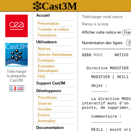
Accueil
Télécharger modi.notice
Présentation
Retour à la liste
Tutoriels et vidéos
Afficher cette notice en
Formations
Utilisateurs
Numérotation des lignes :
Notices
Notices thématiques
$$$$ 
MODI
     NOTICE 
                     
Exemples
Exemples
 Directive MODIFIER 
thématiques
Télécharger
    -----------------
la plaquette
FAQ
    MODIFIER ( OEIL1 
Cast3M
Support Cast3M
    Objet :

    _______

Développeurs
Procédures
    La directive MODI
Sources
interactif muni d'un 
points, de supprimer,
Includes
Erreurs
    Commentaire :

Anomalies
    _____________

Documentation
    OEIL1 : point ori