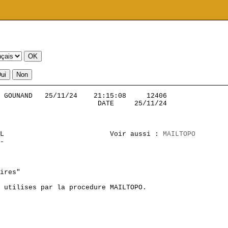
 GOUNAND   25/11/24    21:15:08     12406          

                        DATE     25/11/24

L                          Voir aussi : 
MAILTOPO
-  

ires"

 utilises par la procedure MAILTOPO.
