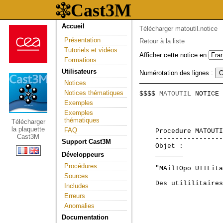
Accueil
Télécharger matoutil.notice
Présentation
Retour à la liste
Tutoriels et vidéos
Afficher cette notice en
Formations
Utilisateurs
Numérotation des lignes :
Notices
Notices thématiques
$$$$ 
MATOUTIL
 NOTICE 
                     
Exemples
Exemples
thématiques
Télécharger
la plaquette
FAQ
    Procedure MATOUTI
Cast3M
    -----------------
Support Cast3M
    Objet :

    _______

Développeurs
Procédures
    "MAilTOpo UTILita
Sources
    Des utililitaires
Includes
Erreurs
Anomalies
Documentation