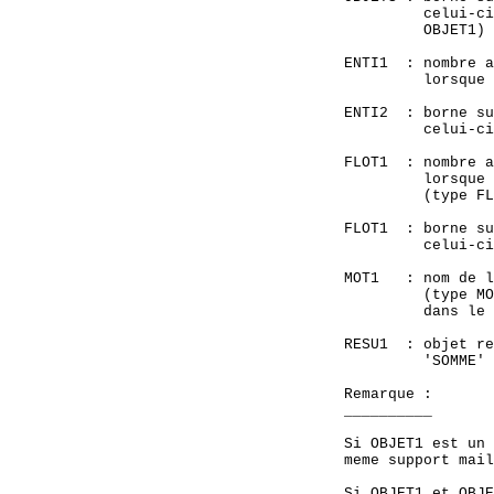
             celui-ci
             OBJET1)

    ENTI1  : nombre a
             lorsque 
    ENTI2  : borne su
             celui-ci
    FLOT1  : nombre a
             lorsque 
             (type FL
    FLOT1  : borne su
             celui-ci
    MOT1   : nom de l
             (type MO
             dans le 
    RESU1  : objet re
             'SOMME' 
    Remarque :

    __________

    Si OBJET1 est un 
    meme support mail
    Si OBJET1 et OBJE