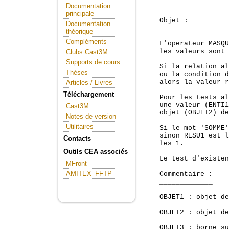
Documentation
principale
    Objet :

Documentation
    _______

théorique
Compléments
    L'operateur MASQU
    les valeurs sont 
Clubs Cast3M
Supports de cours
    Si la relation al
Thèses
    ou la condition d
    alors la valeur r
Articles / Livres
Téléchargement
    Pour les tests al
    une valeur (ENTI1
Cast3M
    objet (OBJET2) de
Notes de version
Utilitaires
    Si le mot 'SOMME'
    sinon RESU1 est l
Contacts
    les 1.

Outils CEA associés
    Le test d'existen
MFront
AMITEX_FFTP
    Commentaire :

    _____________

    OBJET1 : objet de
    OBJET2 : objet de
    OBJET3 : borne su