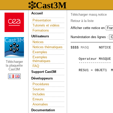
Accueil
Télécharger masq.notice
Présentation
Retour à la liste
Tutoriels et vidéos
Afficher cette notice en
Formations
Utilisateurs
Numérotation des lignes :
Notices
Notices thématiques
$$$$ 
MASQ
     NOTICE 
                     
Exemples
Exemples
    Operateur MASQUE 
thématiques
Télécharger
    ---------------- 
la plaquette
FAQ
Cast3M
    RESU1 = OBJET1  M
Support Cast3M
                     
                     
Développeurs
                     
Procédures
                     
Sources
                     
                     
Includes
                     
Erreurs
                     
Anomalies
                     
                     
Documentation
                     