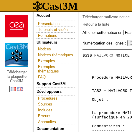
Accueil
Télécharger mailvoro.notice
Présentation
Retour à la liste
Tutoriels et vidéos
Afficher cette notice en
Formations
Utilisateurs
Numérotation des lignes :
Notices
Notices thématiques
$$$$ 
MAILVORO
 NOTICE 
                     
Exemples
Exemples
thématiques
Télécharger
la plaquette
FAQ
    Procedure MAILVOR
Cast3M
    -----------------
Support Cast3M
    TAB2 = MAILVORO T
Développeurs
Procédures
    Objet :

Sources
    -------

Includes
    La procedure MAIL
Erreurs
    (surfacique en 2D
Anomalies
    Commentaires :

Documentation
    --------------
