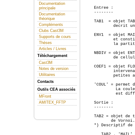
Documentation
    Entree :

principale
    --------

Documentation
théorique
    TAB1  = objet TAB
Compléments
            decrit un
Clubs Cast3M
    ENV1  = objet MAI
Supports de cours
            et consti
Thèses
            la partit
Articles / Livres
    NBDIV = objet ENT
Téléchargement
            de cellul
Cast3M
    COEF1 = objet FLO
Notes de version
            intervena
Utilitaires
            petites a
Contacts
    'COUL' = permet d
             La coule
Outils CEA associés
             est diff
MFront
AMITEX_FFTP
    Sortie :

    --------

    TAB2 = objet de t
           de Vornoi.
    *) Descriptif de 
       TAB2 . 'MAIL' 