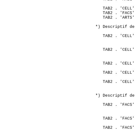
                     
       TAB2 . 'CELL' 
       TAB2 . 'FACS' 
       TAB2 . 'ARTS' 
    *) Descriptif de 
       TAB2 . 'CELL' 
                     
       TAB2 . 'CELL' 
                     
                     
       TAB2 . 'CELL' 
                     
       TAB2 . 'CELL' 
                     
       TAB2 . 'CELL' 
                     
    *) Descriptif de 
       TAB2 . 'FACS' 
                     
       TAB2 . 'FACS' 
                     
       TAB2 . 'FACS' 
                     