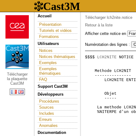
Accueil
Télécharger lch2nite.notice
Présentation
Retour à la liste
Tutoriels et vidéos
Afficher cette notice en
Formations
Utilisateurs
Numérotation des lignes :
Notices
Notices thématiques
$$$$ 
LCH2NITE
 NOTICE 
                     
Exemples
Exemples
    Methode LCH2NIT  
thématiques
Télécharger
    ---------------  
la plaquette
FAQ
        LCH2NITE ENTI
Cast3M
Support Cast3M
        Objet

Développeurs
        -----

Procédures
Sources
     La methode LCH2N
     %NITERPE d'un ob
Includes
Erreurs
Anomalies
Documentation