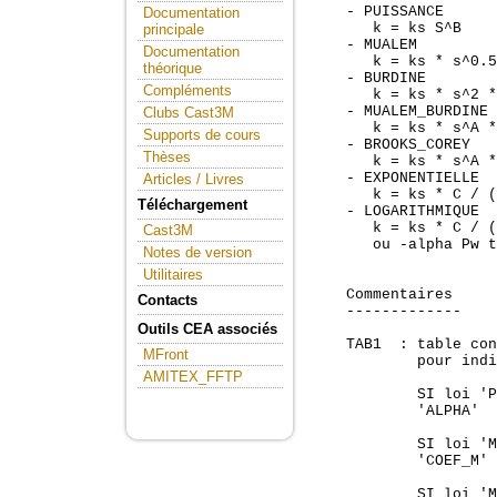
    - PUISSANCE

Documentation
       k = ks S^B

principale
    - MUALEM

Documentation
       k = ks * s^0.5
théorique
    - BURDINE

Compléments
       k = ks * s^2 *
    - MUALEM_BURDINE

Clubs Cast3M
       k = ks * s^A *
Supports de cours
    - BROOKS_COREY

Thèses
       k = ks * s^A *
    - EXPONENTIELLE

Articles / Livres
       k = ks * C / (
Téléchargement
    - LOGARITHMIQUE

       k = ks * C / (
Cast3M
       ou -alpha Pw t
Notes de version
Utilitaires
    Commentaires

Contacts
    -------------

Outils CEA associés
    TAB1  : table con
MFront
            pour indi
AMITEX_FFTP
            SI loi 'P
            'ALPHA'  
            SI loi 'M
            'COEF_M' 
            SI loi 'M