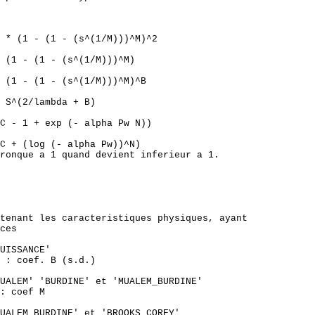
 * (1 - (1 - (s^(1/M)))^M)^2

 (1 - (1 - (s^(1/M)))^M)

 (1 - (1 - (s^(1/M)))^M)^B

 S^(2/lambda + B)

C - 1 + exp (- alpha Pw N))

C + (log (- alpha Pw))^N)

ronque a 1 quand devient inferieur a 1.

tenant les caracteristiques physiques, ayant

ces 

UISSANCE'

 : coef. B (s.d.)

UALEM' 'BURDINE' et 'MUALEM_BURDINE'

: coef M

UALEM_BURDINE' et 'BROOKS_COREY'
