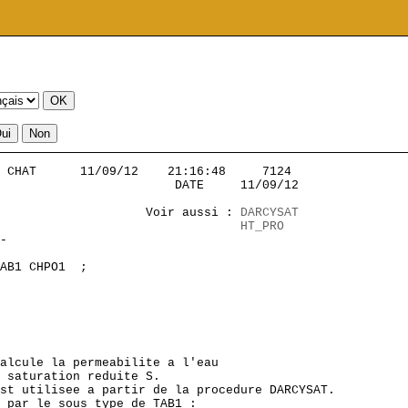
 CHAT      11/09/12    21:16:48     7124           

                        DATE     11/09/12

                    Voir aussi : 
DARCYSAT
HT_PRO
-                  

AB1 CHPO1  ;

alcule la permeabilite a l'eau

 saturation reduite S. 

st utilisee a partir de la procedure DARCYSAT.

 par le sous type de TAB1 :
