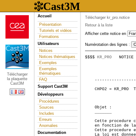
Accueil
Télécharger kr_pro.notice
Présentation
Retour à la liste
Tutoriels et vidéos
Afficher cette notice en
Formations
Utilisateurs
Numérotation des lignes :
Notices
Notices thématiques
$$$$ 
KR_PRO
   NOTICE 
                     
Exemples
Exemples
                     
thématiques
Télécharger
la plaquette
FAQ
    -----------------
Cast3M
Support Cast3M
    CHPO2 = KR_PRO  T
Développeurs
Procédures
Sources
    Objet :

    _______

Includes
Erreurs
    Cette procedure c
Anomalies
    en fonction de la
    Cette procedure e
Documentation
    La loi est donnee