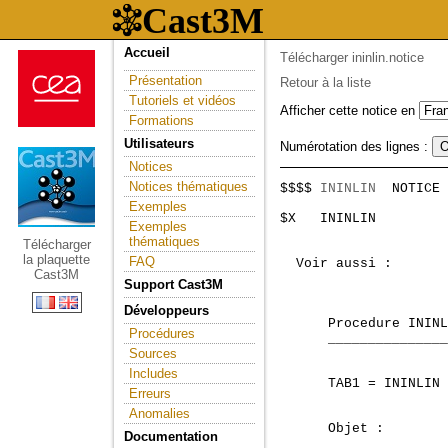
Accueil
Télécharger ininlin.notice
Présentation
Retour à la liste
Tutoriels et vidéos
Afficher cette notice en
Formations
Utilisateurs
Numérotation des lignes :
Notices
Notices thématiques
$$$$ 
ININLIN
  NOTICE 
Exemples
$
X
I
N
I
N
L
I
N
Exemples
thématiques
Télécharger
la plaquette
FAQ
 Voir aussi :

Cast3M
                     
Support Cast3M
Développeurs
      Procedure ININL
Procédures
      _______________
Sources
Includes
      TAB1 = ININLIN 
Erreurs
Anomalies
      Objet :

Documentation
      _______
