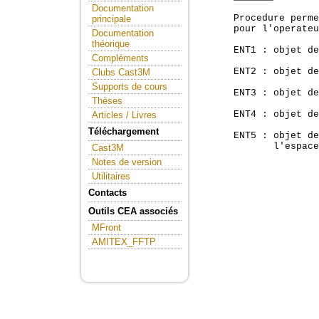
Documentation
      Procedure perme
principale
      pour l'operateu
Documentation
théorique
      ENT1 : objet de
Compléments
      ENT2 : objet de
Clubs Cast3M
Supports de cours
      ENT3 : objet de
Thèses
      ENT4 : objet de
Articles / Livres
Téléchargement
      ENT5 : objet de
             l'espace
Cast3M
Notes de version
Utilitaires
Contacts
Outils CEA associés
MFront
AMITEX_FFTP