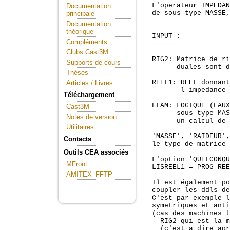
  L'operateur IMPEDAN
Documentation
  de sous-type MASSE,
principale
Documentation
théorique
  INPUT :

Compléments
  -------

Clubs Cast3M
  RIG2: Matrice de ri
Supports de cours
        duales sont d
Thèses
  REEL1: REEL donnant
Articles / Livres
         l impedance 
Téléchargement
  FLAM: LOGIQUE (FAUX
Cast3M
        sous type MAS
Notes de version
        un calcul de 
Utilitaires
  'MASSE', 'RAIDEUR',
Contacts
  le type de matrice 
Outils CEA associés
  L'option 'QUELCONQU
MFront
  LISREEL1 = PROG REE
AMITEX_FFTP
  Il est également po
  coupler les ddls de
  C'est par exemple l
  symetriques et anti
  (cas des machines t
  - RIG2 qui est la m
    (c'est a dire apr