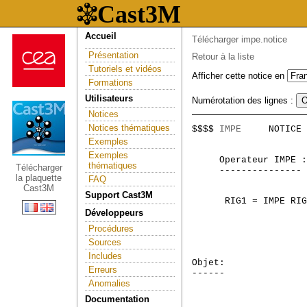
Accueil
Télécharger impe.notice
Présentation
Retour à la liste
Tutoriels et vidéos
Afficher cette notice en
Formations
Utilisateurs
Numérotation des lignes :
Notices
Notices thématiques
$$$$ 
IMPE
     NOTICE 
                     
Exemples
Exemples
     Operateur IMPE :
thématiques
Télécharger
     --------------- 
la plaquette
FAQ
Cast3M
Support Cast3M
      RIG1 = IMPE RIG
                     
Développeurs
                     
Procédures
                     
Sources
Includes
Objet:

Erreurs
------ 

Anomalies
Documentation