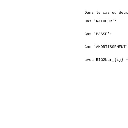
  Dans le cas ou deux
  Cas 'RAIDEUR':     
                     
  Cas 'MASSE':       
                     
  Cas 'AMORTISSEMENT'
                     
  avec RIG2bar_{ij} =
                     