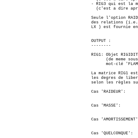
  - RIG3 qui est la m
    (c'est a dire apr
  Seule l'option RAID
  des relations (i.e.
  LX ) est fournie en
  OUTPUT :

  --------

  RIG1: Objet RIGIDIT
        (de meme sous
        mot-clé 'FLAM
  La matrice RIG1 est
  les degres de liber
  selon les règles su
  Cas 'RAIDEUR':     
                     
  Cas 'MASSE':       
                     
  Cas 'AMORTISSEMENT'
                     
  Cas 'QUELCONQUE':  
                     