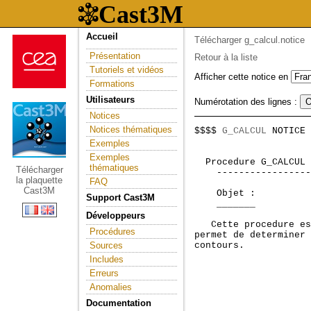
Accueil
Télécharger g_calcul.notice
Présentation
Retour à la liste
Tutoriels et vidéos
Afficher cette notice en
Formations
Utilisateurs
Numérotation des lignes :
Notices
Notices thématiques
$$$$ 
G_CALCUL
 NOTICE 
                     
Exemples
Exemples
 Procedure G_CALCUL 
thématiques
Télécharger
    -----------------
la plaquette
FAQ
Cast3M
    Objet :

Support Cast3M
    _______

Développeurs
   Cette procedure es
Procédures
permet de determiner 
Sources
Includes
Erreurs
Anomalies
Documentation