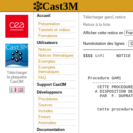
Accueil
Télécharger gam1.notice
Présentation
Retour à la liste
Tutoriels et vidéos
Afficher cette notice en
Formations
Utilisateurs
Numérotation des lignes :
Notices
Notices thématiques
$$$$ 
GAM1
     NOTICE 
                     
Exemples
Exemples
thématiques
Télécharger
la plaquette
FAQ
 Procedure GAM1     
Cast3M
    --------------  

Support Cast3M
      CETTE PROCEDURE
     A DISPOSITION DE
Développeurs
       PAR  F. DUPRAT
Procédures
Sources
Includes
Erreurs
Anomalies
Documentation