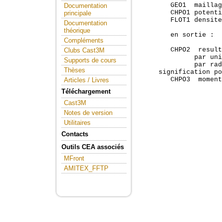
        GEO1  maillag
Documentation
        CHPO1 potenti
principale
        FLOT1 densite
Documentation
théorique
        en sortie :

Compléments
        CHPO2  result
Clubs Cast3M
              par uni
Supports de cours
              par rad
Thèses
     signification po
        CHPO3  moment
Articles / Livres
Téléchargement
Cast3M
Notes de version
Utilitaires
Contacts
Outils CEA associés
MFront
AMITEX_FFTP