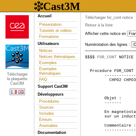
Accueil
Télécharger for_cont.notice
Présentation
Retour à la liste
Tutoriels et vidéos
Afficher cette notice en
Formations
Utilisateurs
Numérotation des lignes :
Notices
Notices thématiques
$$$$ 
FOR_CONT
 NOTICE 
                     
Exemples
Exemples
 Procedure FOR_CONT 
thématiques
Télécharger
        -------------
la plaquette
FAQ
          CHPO2 CHPO3
Cast3M
Support Cast3M
Développeurs
        Objet :

Procédures
        -------

Sources
        En magnetosta
Includes
        sur un induct
Erreurs
Anomalies
        Commentaire :

        -------------
Documentation