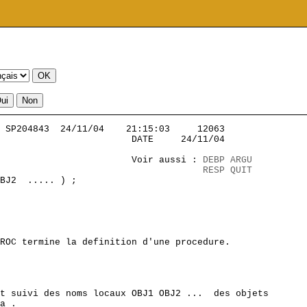
 SP204843  24/11/04    21:15:03     12063          

                        DATE     24/11/04

                        Voir aussi : 
DEBP
ARGU
                                     
RESP
QUIT
BJ2  ..... ) ;

ROC termine la definition d'une procedure.

t suivi des noms locaux OBJ1 OBJ2 ...  des objets

a .
