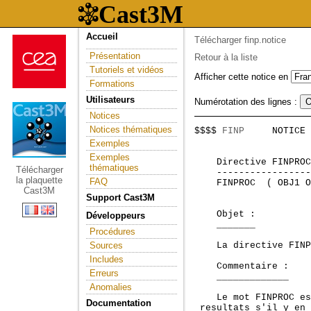
Accueil
Télécharger finp.notice
Présentation
Retour à la liste
Tutoriels et vidéos
Afficher cette notice en
Formations
Utilisateurs
Numérotation des lignes :
Notices
Notices thématiques
$$$$ 
FINP
     NOTICE 
                     
Exemples
Exemples
    Directive FINPROC
thématiques
Télécharger
    -----------------
la plaquette
FAQ
    FINPROC  ( OBJ1 O
Cast3M
Support Cast3M
    Objet :

Développeurs
    _______

Procédures
Sources
    La directive FINP
Includes
    Commentaire :

Erreurs
    _____________

Anomalies
    Le mot FINPROC es
Documentation
 resultats s'il y en 