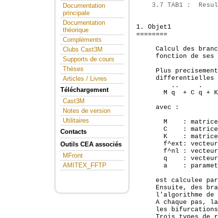
    3.7 TAB1 :  Resul
Documentation
principale
Documentation
1. Objet1
théorique
======== 
Compléments
     Calcul des branc
Clubs Cast3M
     fonction de ses 
Supports de cours
Thèses
     Plus precisement
     differentielles 
Articles / Livres
         ..     .    
Téléchargement
       M q  + C q + K
Cast3M
     avec :

Notes de version
Utilitaires
       M    : matrice
       C    : matrice
Contacts
       K    : matrice
       f^ext: vecteur
Outils CEA associés
       f^nl : vecteur
MFront
       q    : vecteur
AMITEX_FFTP
       a    : paramet
     est calculee par
     Ensuite, des bra
     l'algorithme de 
     A chaque pas, la
     les bifurcations
     Trois types de r