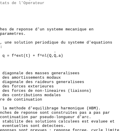
tats de l'Operateur
hes de reponse d'un systeme mecanique en  

parametres.

, une solution periodique du systeme d'equations

:

                       .

 q = f^ext(t) + f^nl(Q,Q,a) 

 diagonale des masses generalisees

 des amortissements modaux

 diagonale des raideurs generalisees

 des forces exterieures

 des forces de non-lineaires (liaisons)

 des contributions modales

re de continuation 

 la methode d'equilibrage harmonique (HBM). 

nches de reponse sont construites pas a pas par 

continuation par pseudo-longueur d'arc.

 stabilite des solutions calculees est evaluee et 

 eventuelles sont detectees. 

eponses sont prevues : reponse forcee, cycle limite
