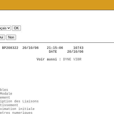
 BP208322  20/10/06    21:15:06     10743          

                        DATE     20/10/06

                  Voir aussi : 
DYNE
VIBR
bles
Modale
ement
iption des Liaisons
tissement
ximation initiale
etres numeriques