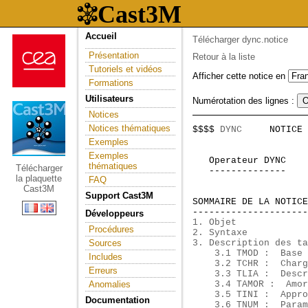
Accueil
Télécharger dync.notice
Présentation
Retour à la liste
Tutoriels et vidéos
Afficher cette notice en
Formations
Utilisateurs
Numérotation des lignes :
Notices
Notices thématiques
$$$$ 
DYNC
     NOTICE 
                     
Exemples
Exemples
   Operateur DYNC    
thématiques
Télécharger
   --------------    

la plaquette
FAQ
Cast3M
Support Cast3M
SOMMAIRE DE LA NOTICE
---------------------
Développeurs
1. Objet
Procédures
2. Syntaxe
Sources
3. Description des ta
    3.1 TMOD :  Base 
Includes
    3.2 TCHR :  Charg
Erreurs
    3.3 TLIA :  Descr
Anomalies
    3.4 TAMOR :  Amor
    3.5 TINI :  Appro
Documentation
    3.6 TNUM :  Param