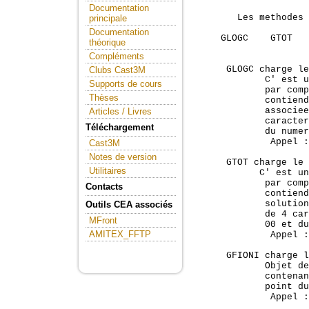
Documentation
        Les methodes 
principale
Documentation
     GLOGC    GTOT   
théorique
Compléments
      GLOGC charge le
Clubs Cast3M
             C' est u
Supports de cours
             par comp
Thèses
             contiend
             associee
Articles / Livres
             caracter
Téléchargement
             du numer
              Appel :
Cast3M
Notes de version
      GTOT charge le 
Utilitaires
            C' est un
             par comp
Contacts
             contiend
             solution
Outils CEA associés
             de 4 car
MFront
             00 et du
AMITEX_FFTP
              Appel :
      GFIONI charge l
             Objet de
             contenan
             point du
              Appel :