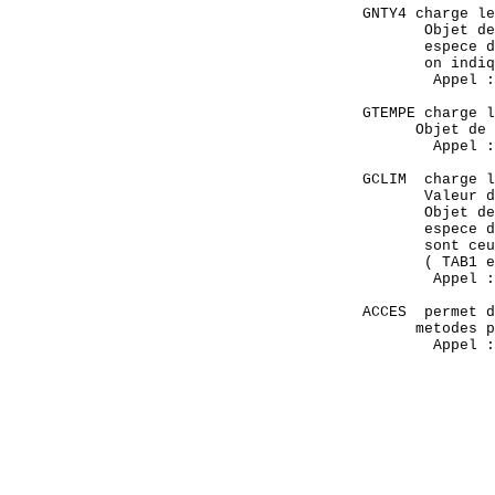
      GNTY4 charge le
             Objet de
             espece d
             on indiq
              Appel :
      GTEMPE charge l
            Objet de 
              Appel :
      GCLIM  charge l
             Valeur d
             Objet de
             espece d
             sont ceu
             ( TAB1 e
              Appel :
      ACCES  permet d
            metodes p
              Appel :