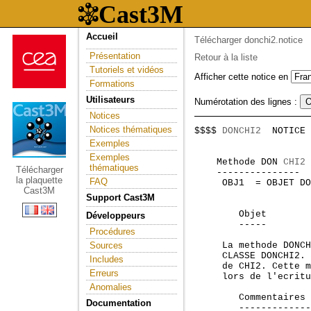
Accueil
Télécharger donchi2.notice
Présentation
Retour à la liste
Tutoriels et vidéos
Afficher cette notice en
Formations
Utilisateurs
Numérotation des lignes :
Notices
Notices thématiques
$$$$ 
DONCHI2
  NOTICE 
                     
Exemples
Exemples
    Methode DON 
CHI2
 
thématiques
Télécharger
    ---------------  
la plaquette
FAQ
     OBJ1  = OBJET DO
Cast3M
Support Cast3M
        Objet

Développeurs
        -----

Procédures
Sources
     La methode DONCH
     CLASSE DONCHI2. 
Includes
     de CHI2. Cette m
Erreurs
     lors de l'ecritu
Anomalies
        Commentaires

Documentation
        -------------
