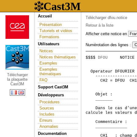
Accueil
Télécharger dfou.notice
Présentation
Retour à la liste
Tutoriels et vidéos
Afficher cette notice en
Formations
Utilisateurs
Numérotation des lignes :
Notices
Notices thématiques
$$$$ 
DFOU
     NOTICE 
                     
Exemples
Exemples
 Operateur DFOURIER 
thématiques
Télécharger
    -----------------
la plaquette
FAQ
      CH2 = DFOU  CH1
Cast3M
Support Cast3M
    Objet :

Développeurs
    _______

Procédures
Sources
    Dans le cas d'une
calcule les valeurs d
Includes
Erreurs
    Commentaire :

Anomalies
    _____________

Documentation
      CH1   : champ d