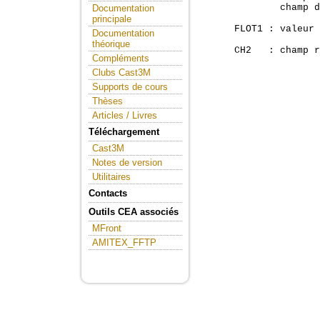
              champ d
Documentation
principale
      FLOT1 : valeur 
Documentation
théorique
      CH2   : champ r
Compléments
Clubs Cast3M
Supports de cours
Thèses
Articles / Livres
Téléchargement
Cast3M
Notes de version
Utilitaires
Contacts
Outils CEA associés
MFront
AMITEX_FFTP