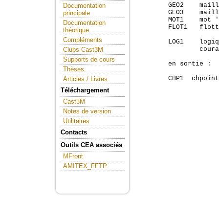
        GEO2    maill
Documentation
        GEO3    maill
principale
        MOT1    mot '
Documentation
        FLOT1   flott
théorique
                     
Compléments
        LOG1    logiq
                coura
Clubs Cast3M
Supports de cours
        en sortie :

Thèses
        CHP1  chpoint
Articles / Livres
Téléchargement
Cast3M
Notes de version
Utilitaires
Contacts
Outils CEA associés
MFront
AMITEX_FFTP