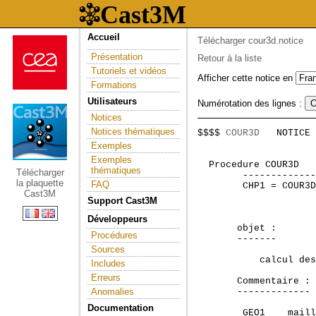
Accueil
Télécharger cour3d.notice
Présentation
Retour à la liste
Tutoriels et vidéos
Afficher cette notice en
Formations
Utilisateurs
Numérotation des lignes :
Notices
Notices thématiques
$$$$ 
COUR3D
   NOTICE 
                     
Exemples
Exemples
 Procedure COUR3D   
thématiques
Télécharger
        -------------
la plaquette
FAQ
        CHP1 = COUR3D
Cast3M
Support Cast3M
Développeurs
       objet :

Procédures
       -------

Sources
           calcul des
Includes
Erreurs
       Commentaire :

Anomalies
       -------------

Documentation
        GEO1    maill