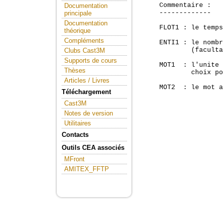
     Commentaire :

Documentation
     -------------

principale
Documentation
     FLOT1 : le temps
théorique
Compléments
     ENTI1 : le nombr
             (faculta
Clubs Cast3M
Supports de cours
     MOT1  : l'unite 
Thèses
             choix po
Articles / Livres
     MOT2  : le mot a
Téléchargement
Cast3M
Notes de version
Utilitaires
Contacts
Outils CEA associés
MFront
AMITEX_FFTP