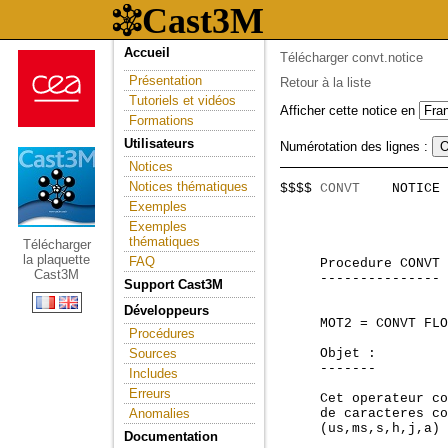
Accueil
Télécharger convt.notice
Présentation
Retour à la liste
Tutoriels et vidéos
Afficher cette notice en
Formations
Utilisateurs
Numérotation des lignes :
Notices
Notices thématiques
$$$$ 
CONVT
    NOTICE 
                     
Exemples
Exemples
thématiques
Télécharger
la plaquette
FAQ
     Procedure CONVT 
Cast3M
     --------------- 
Support Cast3M
Développeurs
     MOT2 = CONVT FLO
Procédures
Sources
     Objet :

     -------

Includes
Erreurs
     Cet operateur co
Anomalies
     de caracteres co
     (us,ms,s,h,j,a)

Documentation