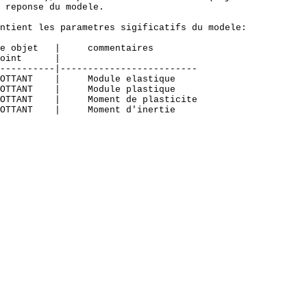
 reponse du modele.

ntient les parametres sigificatifs du modele:

e objet   |     commentaires

oint      |

----------|-------------------------

OTTANT    |     Module elastique

OTTANT    |     Module plastique

OTTANT    |     Moment de plasticite

OTTANT    |     Moment d'inertie
