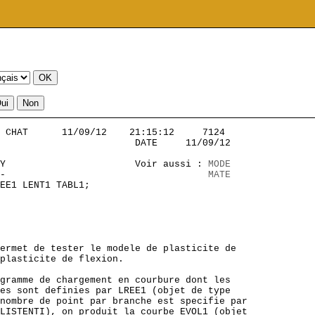
 CHAT      11/09/12    21:15:12     7124           

                        DATE     11/09/12

Y                       Voir aussi : 
MODE
-                                    
MATE
EE1 LENT1 TABL1;

ermet de tester le modele de plasticite de 

plasticite de flexion.

gramme de chargement en courbure dont les

es sont definies par LREE1 (objet de type 

nombre de point par branche est specifie par

LISTENTI), on produit la courbe EVOL1 (objet
