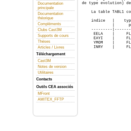
de type evolution) de
Documentation
principale
    La table TABL1 co
Documentation
théorique
    indice   |    typ
Compléments
             |      p
    ---------|-------
Clubs Cast3M
     EELA    |     FL
Supports de cours
     EAYI    |     FL
Thèses
     YMOM    |     FL
     INRY    |     FL
Articles / Livres
Téléchargement
Cast3M
Notes de version
Utilitaires
Contacts
Outils CEA associés
MFront
AMITEX_FFTP