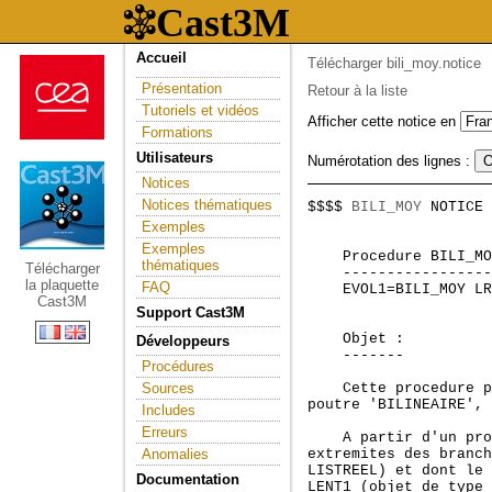
Accueil
Télécharger bili_moy.notice
Présentation
Retour à la liste
Tutoriels et vidéos
Afficher cette notice en
Formations
Utilisateurs
Numérotation des lignes :
Notices
Notices thématiques
$$$$ 
BILI_MOY
 NOTICE 
                     
Exemples
Exemples
    Procedure BILI_MO
thématiques
Télécharger
    -----------------
la plaquette
FAQ
    EVOL1=BILI_MOY LR
Cast3M
Support Cast3M
    Objet :

Développeurs
    -------

Procédures
Sources
    Cette procedure p
poutre 'BILINEAIRE', 
Includes
Erreurs
    A partir d'un pro
Anomalies
extremites des branch
LISTREEL) et dont le 
Documentation
LENT1 (objet de type 