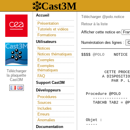
Accueil
Télécharger @polo.notice
Présentation
Retour à la liste
Tutoriels et vidéos
Afficher cette notice en
Formations
Utilisateurs
Numérotation des lignes :
Notices
Notices thématiques
$$$$ 
@POLO
    NOTICE 
                     
Exemples
Exemples
thématiques
Télécharger
          CETTE PROCE
la plaquette
FAQ
         A DISPOSITIO
Cast3M
             PAR P. L
Support Cast3M
Développeurs
 Procedure @POLO    
Procédures
     --------------- 
Sources
     TABCHB TAB2 = @P
Includes
Erreurs
Anomalies
  Objet :

  -----

Documentation