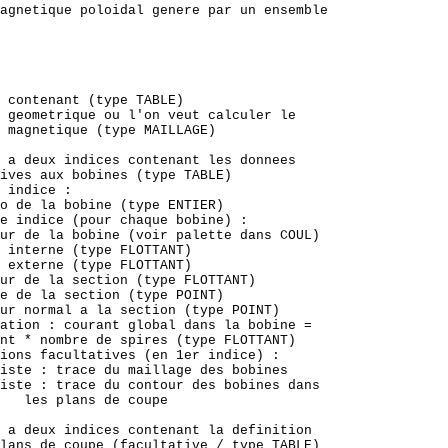
agnetique poloidal genere par un ensemble

 contenant (type TABLE)            

 geometrique ou l'on veut calculer le

 magnetique (type MAILLAGE)

 a deux indices contenant les donnees

ives aux bobines (type TABLE)

 indice :

o de la bobine (type ENTIER)

e indice (pour chaque bobine) :

ur de la bobine (voir palette dans COUL)

 interne (type FLOTTANT)

 externe (type FLOTTANT)

ur de la section (type FLOTTANT)

e de la section (type POINT)

ur normal a la section (type POINT)

ation : courant global dans la bobine =

nt * nombre de spires (type FLOTTANT)

ions facultatives (en 1er indice) :

iste : trace du maillage des bobines

iste : trace du contour des bobines dans

   les plans de coupe                      

 a deux indices contenant la definition

lans de coupe (facultative / type TABLE)
