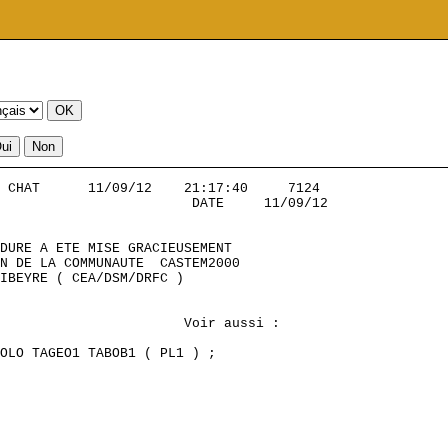
 CHAT      11/09/12    21:17:40     7124           

                        DATE     11/09/12

DURE A ETE MISE GRACIEUSEMENT

N DE LA COMMUNAUTE  CASTEM2000

IBEYRE ( CEA/DSM/DRFC )

                       Voir aussi :

 

OLO TAGEO1 TABOB1 ( PL1 ) ;
