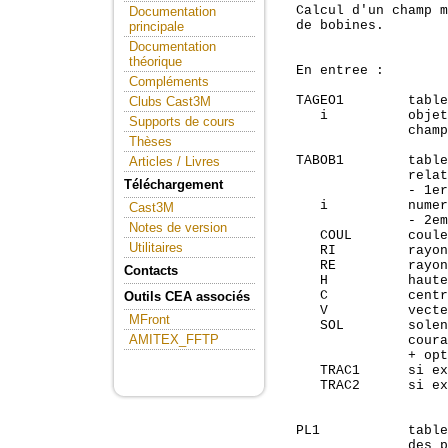
  Calcul d'un champ m
Documentation
  de bobines.

principale
Documentation
théorique
  En entree :

Compléments
  TAGEO1        table
Clubs Cast3M
     i          objet
Supports de cours
                champ
Thèses
  TABOB1        table
Articles / Livres
                relat
Téléchargement
                - 1er
     i          numer
Cast3M
                - 2em
Notes de version
     COUL       coule
Utilitaires
     RI         rayon
     RE         rayon
Contacts
     H          haute
     C          centr
Outils CEA associés
     V          vecte
MFront
     SOL        solen
AMITEX_FFTP
                coura
                + opt
     TRAC1      si ex
     TRAC2      si ex
                     
  PL1           table
                des p