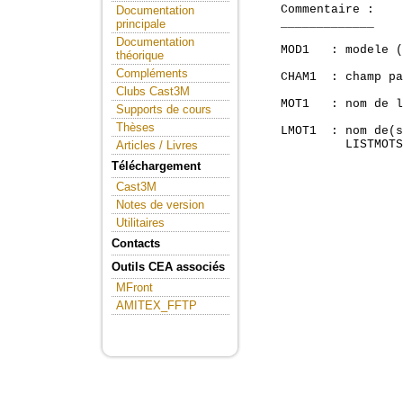
    Commentaire :

Documentation
    _____________

principale
Documentation
    MOD1   : modele (
théorique
Compléments
    CHAM1  : champ pa
Clubs Cast3M
    MOT1   : nom de l
Supports de cours
Thèses
    LMOT1  : nom de(s
             LISTMOTS
Articles / Livres
Téléchargement
Cast3M
Notes de version
Utilitaires
Contacts
Outils CEA associés
MFront
AMITEX_FFTP