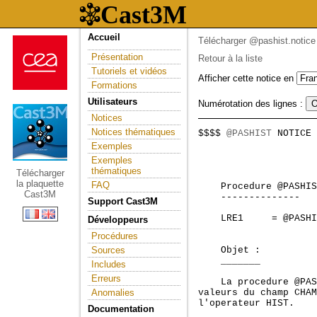
Accueil
Télécharger @pashist.notice
Présentation
Retour à la liste
Tutoriels et vidéos
Afficher cette notice en
Formations
Utilisateurs
Numérotation des lignes :
Notices
Notices thématiques
$$$$ 
@PASHIST
 NOTICE 
                     
Exemples
Exemples
thématiques
Télécharger
la plaquette
FAQ
    Procedure @PASHIS
Cast3M
    --------------

Support Cast3M
    LRE1     = @PASHI
Développeurs
                     
Procédures
Sources
    Objet :

    _______

Includes
Erreurs
    La procedure @PAS
Anomalies
valeurs du champ CHAM
l'operateur HIST.

Documentation