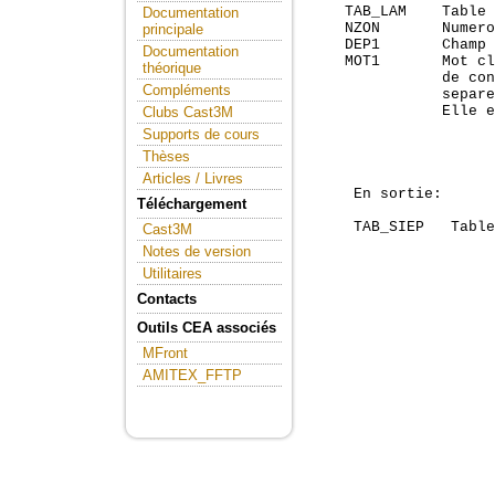
    TAB_LAM    Table 
Documentation
    NZON       Numero
principale
    DEP1       Champ 
Documentation
    MOT1       Mot cl
théorique
               de con
Compléments
               separe
               Elle e
Clubs Cast3M
                     
Supports de cours
                     
Thèses
                     
Articles / Livres
     En sortie:

Téléchargement
     TAB_SIEP   Table
Cast3M
Notes de version
Utilitaires
Contacts
Outils CEA associés
MFront
AMITEX_FFTP