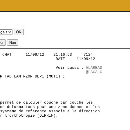
 CHAT      11/09/12    21:16:53     7124           

                        DATE     11/09/12

                        Voir aussi : 
@LAREAD
                                     
@LACALC
P TAB_LAM NZON DEP1 (MOT1) ;

permet de calculer couche par couche les

es deformations pour une zone donnee et les

systeme de reference associe a la direction

r l'orthotropie (DIRRIF).
