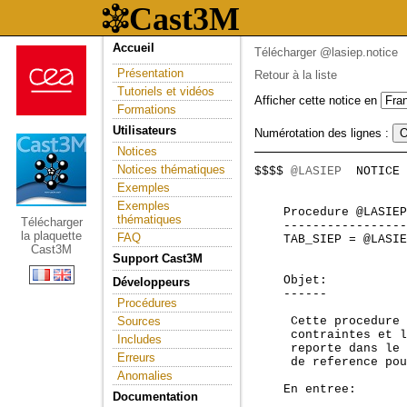
Accueil
Télécharger @lasiep.notice
Présentation
Retour à la liste
Tutoriels et vidéos
Afficher cette notice en
Formations
Utilisateurs
Numérotation des lignes :
Notices
Notices thématiques
$$$$ 
@LASIEP
  NOTICE 
                     
Exemples
Exemples
    Procedure @LASIEP
thématiques
Télécharger
    -----------------
la plaquette
FAQ
    TAB_SIEP = @LASIE
Cast3M
Support Cast3M
    Objet:

Développeurs
    ------

Procédures
Sources
     Cette procedure 
     contraintes et l
Includes
     reporte dans le 
Erreurs
     de reference pou
Anomalies
    En entree:

Documentation