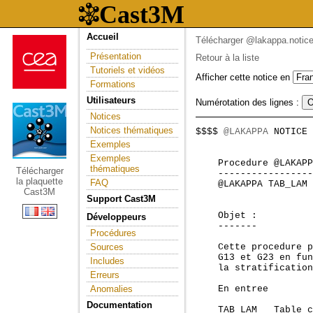
Accueil
Télécharger @lakappa.notic
Présentation
Retour à la liste
Tutoriels et vidéos
Afficher cette notice en
Formations
Utilisateurs
Numérotation des lignes :
Notices
Notices thématiques
$$$$ 
@LAKAPPA
 NOTICE 
                     
Exemples
Exemples
    Procedure @LAKAPP
thématiques
Télécharger
    -----------------
la plaquette
FAQ
    @LAKAPPA TAB_LAM 
Cast3M
Support Cast3M
    Objet :

Développeurs
    -------

Procédures
Sources
    Cette procedure p
    G13 et G23 en fun
Includes
    la stratification
Erreurs
Anomalies
    En entree

Documentation
    TAB_LAM   Table c