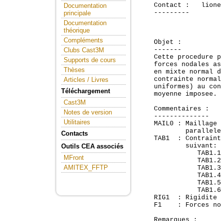
    Contact :   lione
Documentation
    ---------

principale
Documentation
théorique
Compléments
    Objet :

    -------

Clubs Cast3M
    Cette procedure p
Supports de cours
    forces nodales as
Thèses
    en mixte normal d
    contrainte normal
Articles / Livres
    uniformes) au con
Téléchargement
    moyenne imposee.

Cast3M
    Commentaires :

Notes de version
    --------------

Utilitaires
    MAIL0 : Maillage 
            parallele
Contacts
    TAB1  : Contraint
            suivant: 
Outils CEA associés
               TAB1.1
MFront
               TAB1.2
AMITEX_FFTP
               TAB1.3
               TAB1.4
               TAB1.5
               TAB1.6
    RIG1  : Rigidite 
    F1    : Forces no
    Remarques :
