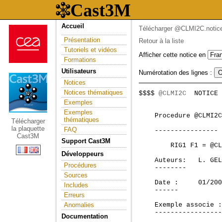
Accueil
Télécharger @CLMI2C.notic
Présentation
Retour à la liste
Tutoriels et vidéos
Afficher cette notice en
Formations
Utilisateurs
Numérotation des lignes :
Notices
Notices thématiques
$$$$ 
@CLMI2C
  NOTICE 
                     
Exemples
Exemples
    Procedure @CLMI2C
thématiques
Télécharger
la plaquette
FAQ
    ----------------

Cast3M
Support Cast3M
        RIG1 F1 = @CL
Développeurs
    Auteurs:   L. GEL
Procédures
    --------    

Sources
    Date :     01/200
Includes
    ------

Erreurs
Anomalies
    Exemple associe :
    -----------------

Documentation