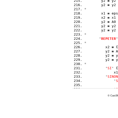
        y2 
=
 y2 
        y2 
=
 y2 
*
        x1 
=
 eps
        x2 
=
 x1 
        y2 
=
 A0 
        y2 
=
 y2 
        y2 
=
 y2 
*  
       '
REPETER
'
*  
          x2 
=
(
          y2 
=
 A
          y2 
=
 y
          y2 
=
 y
*  
          '
SI
' 
(
              x1
          '
SINON
              '
S
                
              '
S
                
© Cast3M
                
                
              '
F
          '
FINSI
*  