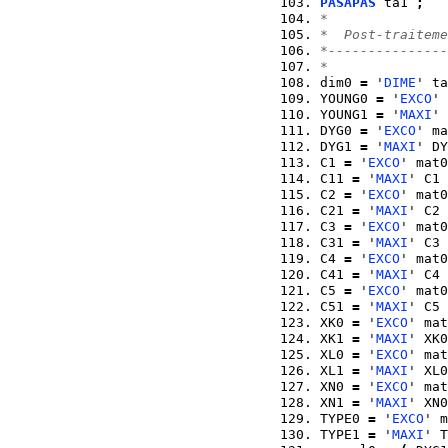
PASAPAS
 ta1 
;
*  
*  Post-traiteme
*---------------
* 
dim0 
=
 '
DIME
' ta
YOUNG0 
=
 '
EXCO
' 
YOUNG1 
=
 '
MAXI
' 
DYG0 
=
 '
EXCO
' ma
DYG1 
=
 '
MAXI
' DY
C1 
=
 '
EXCO
' mat0
C11 
=
 '
MAXI
' C1 
C2 
=
 '
EXCO
' mat0
C21 
=
 '
MAXI
' C2 
C3 
=
 '
EXCO
' mat0
C31 
=
 '
MAXI
' C3 
C4 
=
 '
EXCO
' mat0
C41 
=
 '
MAXI
' C4 
C5 
=
 '
EXCO
' mat0
C51 
=
 '
MAXI
' C5 
XK0 
=
 '
EXCO
' mat
XK1 
=
 '
MAXI
' XK0
XL0 
=
 '
EXCO
' mat
XL1 
=
 '
MAXI
' XL0
XN0 
=
 '
EXCO
' mat
XN1 
=
 '
MAXI
' XN0
TYPE0 
=
 '
EXCO
' m
TYPE1 
=
 '
MAXI
' T