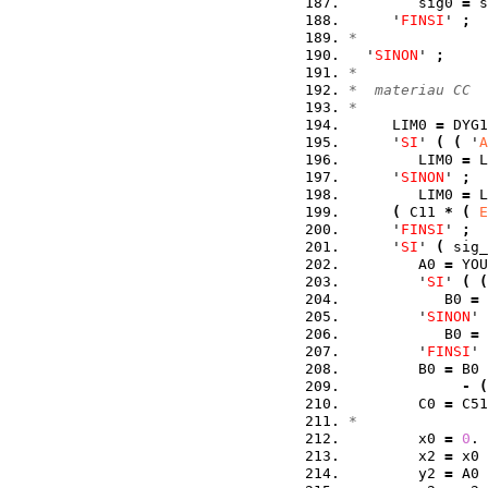
        sig0 
=
 s
     '
FINSI
' 
;
*  
  '
SINON
' 
;
*
*  materiau CC 
*  
     LIM0 
=
 DYG1
     '
SI
' 
(
(
 '
A
        LIM0 
=
 L
     '
SINON
' 
;
        LIM0 
=
 L
(
 C11 
*
(
E
     '
FINSI
' 
;
     '
SI
' 
(
 sig_
        A0 
=
 YOU
        '
SI
' 
(
(
           B0 
=
        '
SINON
' 
           B0 
=
 
        '
FINSI
' 
        B0 
=
 B0 
-
(
        C0 
=
 C51
*  
        x0 
=
0
. 
        x2 
=
 x0 
        y2 
=
 A0 