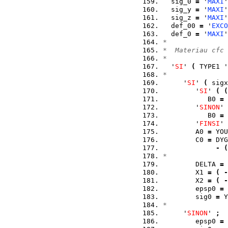
  sig_0 
=
 '
MAXI
'
  sig_y 
=
 '
MAXI
'
  sig_z 
=
 '
MAXI
'
  def_00 
=
 '
EXCO
  def_0 
=
 '
MAXI
'
*  
*  Materiau cfc 
*  
  '
SI
' 
(
 TYPE1 '
*  
     '
SI
' 
(
 sigx
        '
SI
' 
(
(
           B0 
=
        '
SINON
' 
           B0 
=
 
        '
FINSI
' 
        A0 
=
 YOU
        C0 
=
 DYG
-
(
*  
        DELTA 
=
        X1 
=
(
-
        X2 
=
(
-
        epsp0 
=
 
        sig0 
=
 Y
*  
     '
SINON
' 
;
        epsp0 
=