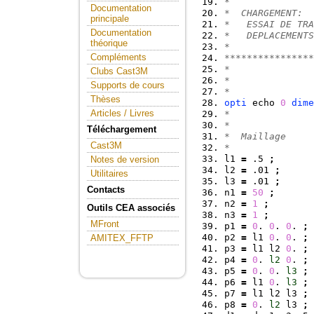
*               
Documentation
*  CHARGEMENT:  
principale
*   ESSAI DE TRA
Documentation
*   DEPLACEMENTS
théorique
*               
Compléments
****************
* 
Clubs Cast3M
* 
Supports de cours
*  
Thèses
opti
 echo 
0
dime
Articles / Livres
*  
*  
Téléchargement
*  Maillage 
Cast3M
*  
l1 
=
 .5 
;
Notes de version
l2 
=
 .01 
;
Utilitaires
l3 
=
 .01 
;
Contacts
n1 
=
50
;
n2 
=
1
;
Outils CEA associés
n3 
=
1
;
MFront
p1 
=
0
. 
0
. 
0
. 
;
p2 
=
 l1 
0
. 
0
. 
;
AMITEX_FFTP
p3 
=
 l1 l2 
0
. 
;
p4 
=
0
. 
l2
0
. 
;
p5 
=
0
. 
0
. 
l3
;
p6 
=
 l1 
0
. 
l3
;
p7 
=
 l1 l2 l3 
;
p8 
=
0
. 
l2
 l3 
;