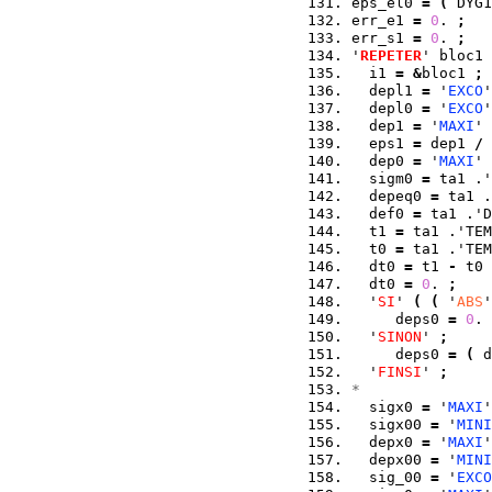
eps_el0 
=
(
 DYG1
err_e1 
=
0
. 
;
err_s1 
=
0
. 
;
'
REPETER
' bloc1 
  i1 
=
&
bloc1 
;
  depl1 
=
 '
EXCO
'
  depl0 
=
 '
EXCO
'
  dep1 
=
 '
MAXI
' 
  eps1 
=
 dep1 
/
 
  dep0 
=
 '
MAXI
' 
  sigm0 
=
 ta1 .'
  depeq0 
=
 ta1 .
  def0 
=
 ta1 .'D
  t1 
=
 ta1 .'TEM
  t0 
=
 ta1 .'TEM
  dt0 
=
 t1 
-
 t0 
  dt0 
=
0
. 
;
  '
SI
' 
(
(
 '
ABS
'
     deps0 
=
0
. 
  '
SINON
' 
;
     deps0 
=
(
 d
  '
FINSI
' 
;
*
  sigx0 
=
 '
MAXI
'
  sigx00 
=
 '
MINI
  depx0 
=
 '
MAXI
'
  depx00 
=
 '
MINI
  sig_00 
=
 '
EXCO