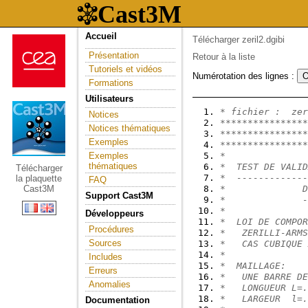
Accueil
Télécharger zeril2.dgibi
Présentation
Retour à la liste
Tutoriels et vidéos
Numérotation des lignes :
Formations
Utilisateurs
* fichier :  zer
Notices
****************
Notices thématiques
****************
Exemples
****************
Exemples
*               
thématiques
*  TEST DE VALID
Télécharger
*  -------------
la plaquette
FAQ
Cast3M
*              D
Support Cast3M
*              -
*               
Développeurs
*  LOI DE COMPOR
Procédures
*   ZERILLI-ARMS
Sources
*   CAS CUBIQUE 
*               
Includes
*  MAILLAGE:    
Erreurs
*   UNE BARRE DE
Anomalies
*   LONGUEUR L=.
*   LARGEUR  l=.
Documentation