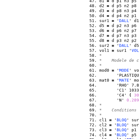
d1 
=
 d p1 n3 p5 
d2 
=
 d p5 n2 p8 
d3 
=
 d p8 n3 p4 
d4 
=
 d p4 n2 p1 
sur1 
=
 '
DALL
' d1
d5 
=
 d p2 n3 p6 
d6 
=
 d p6 n2 p7 
d7 
=
 d p7 n3 p3 
d8 
=
 d p3 n2 p2 
sur2 
=
 '
DALL
' d5
vol1 
=
 sur1 '
VOL
*  
*    Modele de c
* 
mod0 
=
 '
MODE
' vo
       'PLASTIQU
mat0 
=
 '
MATE
' mo
       'RHO' 7.8
       'C1' 1033
       'C4' 
(
30
       'N' 
0.289
*  
*    Conditions 
*  
cl1 
=
 '
BLOQ
' sur
cl2 
=
 '
BLOQ
' sur
cl3 
=
 '
BLOQ
' p1 
cl4 
=
 '
BLOQ
' p5 