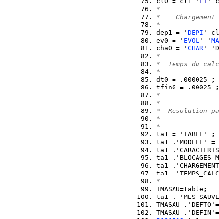
cl0 
=
 cl1 '
ET
' c
*  
*    Chargement 
*  
dep1 
=
 '
DEPI
' cl
ev0 
=
 '
EVOL
' '
MA
cha0 
=
 '
CHAR
' 'D
*  
*  Temps du calc
*  
dt0 
=
 .000025 
;
tfin0 
=
 .00025 
;
*   
*   
*  Resolution pa
*---------------
*    
ta1 
=
 'TABLE' 
;
ta1 .'MODELE' 
=
 
ta1 .'CARACTERIS
ta1 .'BLOCAGES_M
ta1 .'CHARGEMENT
ta1 .'TEMPS_CALC
*
TMASAU
=
table
;
ta1 . 'MES_SAUVE
TMASAU .'DEFTO'
=
TMASAU .'DEFIN'
=