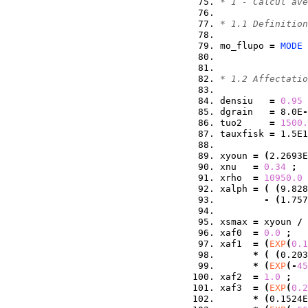
* 1 - Calcul ave
* 1.1 Definition
mo_flupo 
=
MODE
 
                
* 1.2 Affectatio
densiu   
=
0.95
dgrain   
=
 8.0E
-
tuo2     
=
1500.
tauxfisk 
=
 1.5E1
xyoun 
=
(
2.2693E
xnu   
=
0.34
;
xrho  
=
10950.0
xalph 
=
(
(
9.828
-
(
1.757
xsmax 
=
 xyoun 
/
xaf0  
=
0.0
;
xaf1  
=
(
EXP
(
0.1
*
(
(
0.203
*
(
EXP
(
-
45
xaf2  
=
1.0
;
xaf3  
=
(
EXP
(
0.2
*
(
0.1524E