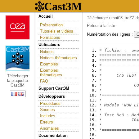
Accueil
Télécharger umat03_traZZ.dg
Présentation
Retour à la liste
Tutoriels et vidéos
Numérotation des lignes :
Formations
Utilisateurs
* fichier :  uma
Notices
****************
Notices thématiques
****************
Exemples
*===============
Exemples
*
thématiques
*      CAS TEST 
Télécharger
*
la plaquette
FAQ
Cast3M
*             CO
Support Cast3M
*
*===============
Développeurs
*
Procédures
* Modele 'NON_LI
Sources
*
* Test No3 : Mod
Includes
*            TRA
Erreurs
*
Anomalies
*===============
Documentation