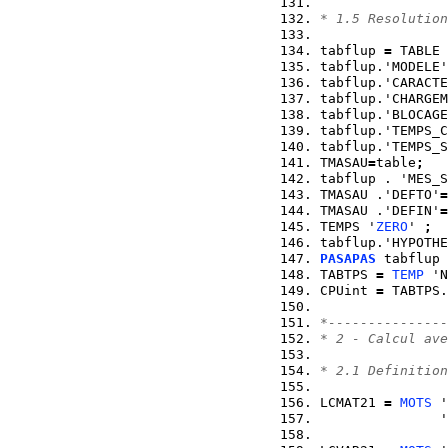
* 1.5 Resolution
tabflup 
=
 TABLE 
tabflup.'MODELE'
tabflup.'CARACTE
tabflup.'CHARGEM
tabflup.'BLOCAGE
tabflup.'TEMPS_C
tabflup.'TEMPS_S
TMASAU
=
table
;
tabflup . 'MES_S
TMASAU .'DEFTO'
=
TMASAU .'DEFIN'
=
TEMPS '
ZERO
' 
;
tabflup.'HYPOTHE
PASAPAS
 tabflup 
TABTPS 
=
TEMP
 'N
CPUint 
=
 TABTPS.
*---------------
* 2 - Calcul ave
* 2.1 Definition
LCMAT21 
=
MOTS
 '
               '