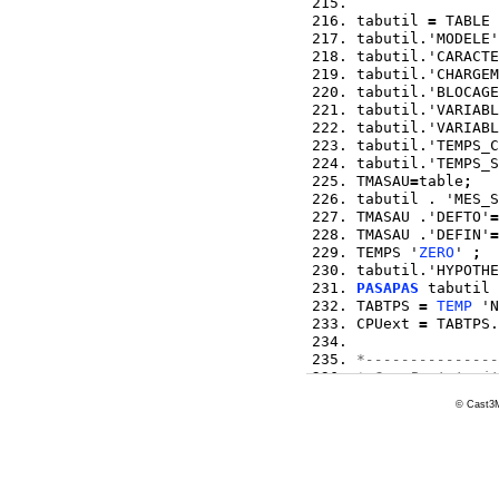
tabutil 
=
 TABLE 
tabutil.'MODELE'
tabutil.'CARACTE
tabutil.'CHARGEM
tabutil.'BLOCAGE
tabutil.'VARIABL
tabutil.'VARIABL
tabutil.'TEMPS_C
tabutil.'TEMPS_S
TMASAU
=
table
;
tabutil . 'MES_S
TMASAU .'DEFTO'
=
TMASAU .'DEFIN'
=
TEMPS '
ZERO
' 
;
tabutil.'HYPOTHE
PASAPAS
 tabutil 
TABTPS 
=
TEMP
 'N
CPUext 
=
 TABTPS.
*---------------
* 3 - Post-trait
*
© Cast3M
*     N.B. Comme
*          - Cri
*          - Pou
*            cri