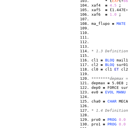
*
(
EXP
(
-
66
xaf4  
=
4.5
;
xaf5  
=
(
1.447E
-
xaf6  
=
1.0
;
ma_flupo 
=
MATE
 
                
                
                
                
* 1.3 Definition
cl1 
=
BLOQ
 mail1
cl2 
=
BLOQ
 sur01
cl0 
=
 cl1 
ET
 cl2
********depmax =
depmax 
=
 5.0E8 
;
dep0 
=
 FORCE sur
ev0 
=
EVOL
MANU
 
                
cha0 
=
CHAR
 MECA
* 1.4 Definition
pro0 
=
PROG
0.0
 
pro1 
=
PROG
0.0
 