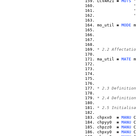
LCVAR21 
=
MOTS
 '
               '
               '
               '
mo_util 
=
MODE
 m
               
                
                
* 2.2 Affectatio
ma_util 
=
MATE
 m
                
                
                
                
* 2.3 Definition
* 2.4 Definition
* 2.5 Initialisa
chpxx0  
=
MANU
 C
chpyy0  
=
MANU
 C
chpzz0  
=
MANU
 C
chpxy0  
=
MANU
 C