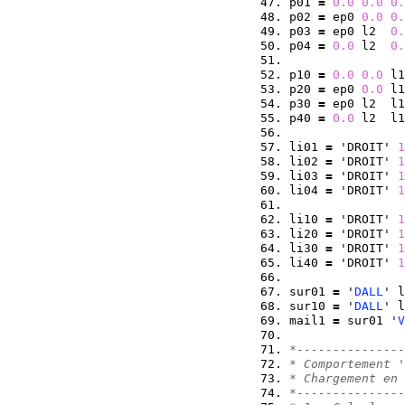
p01 
=
0.0
0.0
0.
p02 
=
 ep0 
0.0
0.
p03 
=
 ep0 l2  
0.
p04 
=
0.0
 l2  
0.
p10 
=
0.0
0.0
 l1
p20 
=
 ep0 
0.0
 l1
p30 
=
 ep0 l2  l1
p40 
=
0.0
 l2  l1
li01 
=
 'DROIT' 
1
li02 
=
 'DROIT' 
1
li03 
=
 'DROIT' 
1
li04 
=
 'DROIT' 
1
li10 
=
 'DROIT' 
1
li20 
=
 'DROIT' 
1
li30 
=
 'DROIT' 
1
li40 
=
 'DROIT' 
1
sur01 
=
 '
DALL
' l
sur10 
=
 '
DALL
' l
mail1 
=
 sur01 '
V
*---------------
* Comportement '
* Chargement en
*---------------