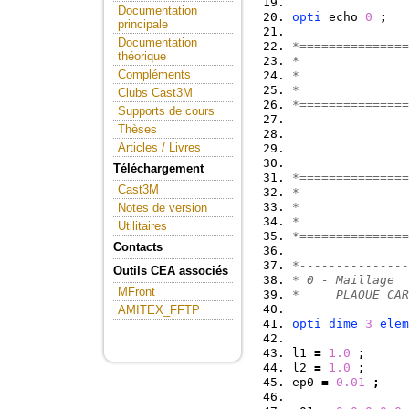
Documentation
opti
 echo 
0
;
principale
Documentation
*===============
théorique
*
Compléments
*               
*
Clubs Cast3M
*===============
Supports de cours
Thèses
Articles / Livres
Téléchargement
*===============
Cast3M
*
*               
Notes de version
*
Utilitaires
*===============
Contacts
*---------------
Outils CEA associés
* 0 - Maillage
MFront
*     PLAQUE CAR
AMITEX_FFTP
opti
dime
3
elem
l1 
=
1.0
;
l2 
=
1.0
;
ep0 
=
0.01
;