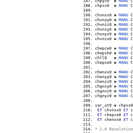
chpyz0  
=
MANU
 C
chpzx0  
=
MANU
 C
chvnxx0 
=
MANU
 C
chvnyy0 
=
MANU
 C
chvnzz0 
=
MANU
 C
chvnxy0 
=
MANU
 C
chvnyz0 
=
MANU
 C
chvnzx0 
=
MANU
 C
chepce0 
=
MANU
 C
chepsh0 
=
MANU
 C
chll0   
=
MANU
 C
chepse0 
=
MANU
 C
chenxx0 
=
MANU
 C
chenyy0 
=
MANU
 C
chenzz0 
=
MANU
 C
chgnxy0 
=
MANU
 C
chgnxz0 
=
MANU
 C
chgnyz0 
=
MANU
 C
var_ut0 
=
 chpxx0
ET
 chvnxx0 
ET
 c
ET
 chepce0 
ET
 c
ET
 chenxx0 
ET
 c
* 2.6 Resolution