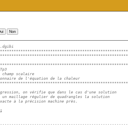
.dgibi
********************************************************
********************************************************
********************************************************
Tp3
 champ scalaire
onnaire de l'équation de la chaleur
********************************************************
gression, on vérifie que dans le cas d'une solution
 un maillage régulier de quadrangles la solution
xacte à la précision machine près.
;
--------------------------------------------------------