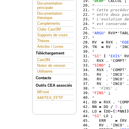
'
DEBP
' CALCUL 
;
Documentation
*---------------
principale
* Cette procédur
Documentation
* entre deux pas
théorique
* L'evolution de
Compléments
* est conservée 
*---------------
Clubs Cast3M
'
ARGU
' RVX
*
'TABL
Supports de cours
*
Thèses
RV  
=
 RVX . '
EQE
Articles / Livres
TN  
=
 RV  . 'INC
*
Téléchargement
'
SI
' 
(
 '
EXIS
' RV
Cast3M
  RVX . 'COMPT' 
'
SINO
' 
;
Notes de version
  RVX . 'COMPT' 
Utilitaires
  RV  . 'INCO' .
Contacts
  RV  . 'INCO' .
  RV  . 'INCO' .
Outils CEA associés
*  'FINS' ;
MFront
'
FINS
' 
;
*
AMITEX_FFTP
DD 
=
 RVX . 'COMP
NN 
=
 DD 
/
5
;
LO 
=
(
DD
-
(
5
*
NN
)
)
'
SI
' LO 
;
   ERR    
=
(
RV 
   RV . 'INCO' .