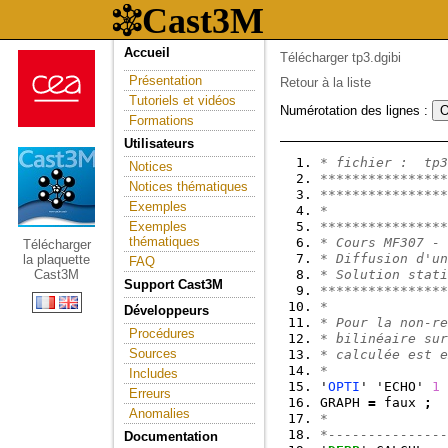
Accueil
Télécharger tp3.dgibi
Présentation
Retour à la liste
Tutoriels et vidéos
Numérotation des lignes :
Formations
Utilisateurs
* fichier :  tp3
Notices
****************
Notices thématiques
****************
Exemples
*
Exemples
****************
thématiques
* Cours MF307 - 
Télécharger
* Diffusion d'un
la plaquette
FAQ
Cast3M
* Solution stati
Support Cast3M
****************
*
Développeurs
* Pour la non-re
Procédures
* bilinéaire sur
Sources
* calculée est e
*
Includes
'
OPTI
' 'ECHO' 
1
Erreurs
GRAPH 
=
 faux 
;
Anomalies
*
*---------------
Documentation