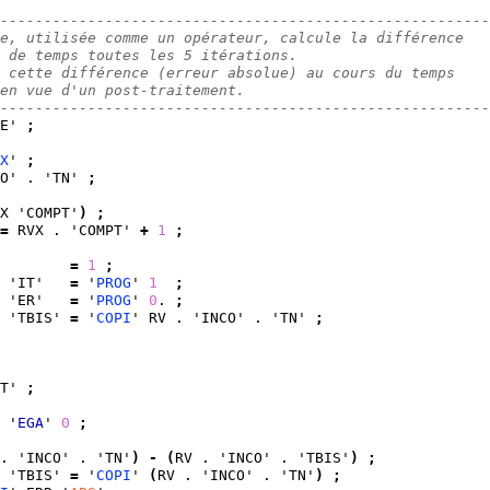
--------------------------------------------------------
e, utilisée comme un opérateur, calcule la différence
 de temps toutes les 5 itérations.
 cette différence (erreur absolue) au cours du temps
en vue d'un post-traitement.
--------------------------------------------------------
E' 
;
X
' 
;
O' . 'TN' 
;
X 'COMPT'
)
;
=
 RVX . 'COMPT' 
+
1
;
        
=
1
;
 'IT'   
=
 '
PROG
' 
1
;
 'ER'   
=
 '
PROG
' 
0
. 
;
 'TBIS' 
=
 '
COPI
' RV . 'INCO' . 'TN' 
;
T' 
;
 '
EGA
' 
0
;
. 'INCO' . 'TN'
)
-
(
RV . 'INCO' . 'TBIS'
)
;
 'TBIS' 
=
 '
COPI
' 
(
RV . 'INCO' . 'TN'
)
;