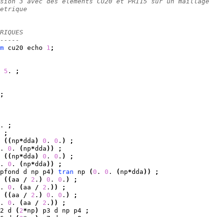
sion 3 avec des elements CU20 et PRI15 sur un maillage 
etrique
RIQUES
----- 
m
 cu20 echo 
1
;
5
. 
;
;
. 
;
;
(
(
np
*
dda
)
0
. 
0
.
)
;
. 
0
. 
(
np
*
dda
)
)
;
(
(
np
*
dda
)
0
. 
0
.
)
;
. 
0
. 
(
np
*
dda
)
)
;
pfond d np p4
)
tran
 np 
(
0
. 
0
. 
(
np
*
dda
)
)
;
(
(
aa 
/
2
.
)
0
. 
0
.
)
;
. 
0
. 
(
aa 
/
2
.
)
)
;
(
(
aa 
/
2
.
)
0
. 
0
.
)
;
. 
0
. 
(
aa 
/
2
.
)
)
;
2 d 
(
2
*
np
)
 p3 d np p4 
;