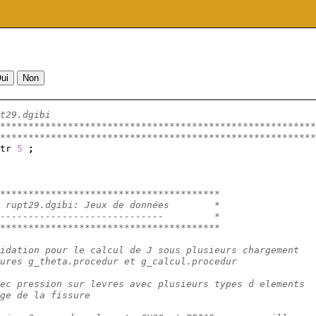
t29.dgibi
********************************************************
********************************************************
tr 
5
;
***************************************
 rupt29.dgibi: Jeux de données        *
-----------------------------         *
***************************************
idation pour le calcul de J sous plusieurs chargement 
ures g_theta.procedur et g_calcul.procedur
ec pression sur levres avec plusieurs types d elements
ge de la fissure