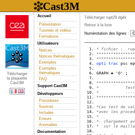
Accueil
Télécharger rupt29.dgibi
Présentation
Retour à la liste
Tutoriels et vidéos
Numérotation des lignes :
Formations
Utilisateurs
* fichier :  rup
Notices
****************
Notices thématiques
****************
Exemples
opti
trac
 psc ep
Exemples
thématiques
GRAPH 
=
 'O' 
;
Télécharger
la plaquette
FAQ
Cast3M
****************
Support Cast3M
*           Test
*           ----
Développeurs
****************
Procédures
Sources
*Cas test de val
*avec les proced
Includes
*
Erreurs
*- chargement av
Anomalies
*  sur le mailla
Documentation