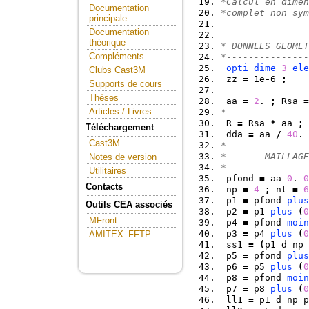
*Calcul en dimen
Documentation
*complet non sym
principale
Documentation
théorique
* DONNEES GEOMET
Compléments
*---------------
opti
dime
3
ele
Clubs Cast3M
 zz 
=
 1e
-
6 
;
Supports de cours
Thèses
 aa 
=
2
. 
;
 Rsa 
=
Articles / Livres
*
 R 
=
 Rsa 
*
 aa 
;
Téléchargement
 dda 
=
 aa 
/
40
. 
Cast3M
*
* ----- MAILLAGE
Notes de version
*
Utilitaires
 pfond 
=
 aa 
0
. 
0
Contacts
 np 
=
4
;
 nt 
=
6
 p1 
=
 pfond 
plus
Outils CEA associés
 p2 
=
 p1 
plus
(
0
MFront
 p4 
=
 pfond 
moin
 p3 
=
 p4 
plus
(
0
AMITEX_FFTP
 ss1 
=
(
p1 d np 
 p5 
=
 pfond 
plus
 p6 
=
 p5 
plus
(
0
 p8 
=
 pfond 
moin
 p7 
=
 p8 
plus
(
0
 ll1 
=
 p1 d np p