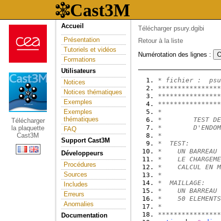
Accueil
Télécharger psury.dgibi
Présentation
Retour à la liste
Tutoriels et vidéos
Numérotation des lignes :
Formations
Utilisateurs
* fichier :  psu
Notices
****************
Notices thématiques
****************
Exemples
****************
Exemples
*               
thématiques
*        TEST DE
Télécharger
*        D'ENDOM
la plaquette
FAQ
Cast3M
*               
Support Cast3M
*  TEST:        
*    UN BARREAU 
Développeurs
*    LE CHARGEME
Procédures
*    CALCUL EN M
Sources
*               
*  MAILLAGE:    
Includes
*    UN BARREAU 
Erreurs
*    50 ELEMENTS
Anomalies
*               
****************
Documentation