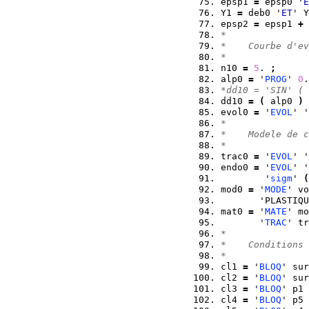
epsp1 
=
 epsp0 '
E
Y1 
=
 deb0 '
ET
' Y
epsp2 
=
 epsp1 
+
*  
*    Courbe d'ev
*
n10 
=
5
. 
;
alp0 
=
 '
PROG
' 
0
.
*dd10 = 'SIN' ( 
dd10 
=
(
 alp0 
)
evol0 
=
 '
EVOL
' '
* 
*    Modele de c
* 
trac0 
=
 '
EVOL
' '
endo0 
=
 '
EVOL
' '
        '
sigm
' 
(
mod0 
=
 '
MODE
' vo
       'PLASTIQU
mat0 
=
 '
MATE
' mo
       '
TRAC
' tr
*  
*    Conditions 
*  
cl1 
=
 '
BLOQ
' sur
cl2 
=
 '
BLOQ
' sur
cl3 
=
 '
BLOQ
' p1 
cl4 
=
 '
BLOQ
' p5 