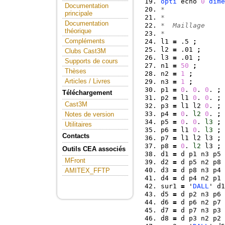
opti
 echo 
0
dime
Documentation
*  
principale
*  
Documentation
*  Maillage 
théorique
*  
Compléments
l1 
=
 .5 
;
l2 
=
 .01 
;
Clubs Cast3M
l3 
=
 .01 
;
Supports de cours
n1 
=
50
;
Thèses
n2 
=
1
;
Articles / Livres
n3 
=
1
;
p1 
=
0
. 
0
. 
0
. 
;
Téléchargement
p2 
=
 l1 
0
. 
0
. 
;
Cast3M
p3 
=
 l1 l2 
0
. 
;
p4 
=
0
. 
l2
0
. 
;
Notes de version
p5 
=
0
. 
0
. 
l3
;
Utilitaires
p6 
=
 l1 
0
. 
l3
;
Contacts
p7 
=
 l1 l2 l3 
;
p8 
=
0
. 
l2
 l3 
;
Outils CEA associés
d1 
=
 d p1 n3 p5 
MFront
d2 
=
 d p5 n2 p8 
d3 
=
 d p8 n3 p4 
AMITEX_FFTP
d4 
=
 d p4 n2 p1 
sur1 
=
 '
DALL
' d1
d5 
=
 d p2 n3 p6 
d6 
=
 d p6 n2 p7 
d7 
=
 d p7 n3 p3 
d8 
=
 d p3 n2 p2 