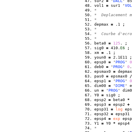
sur2 
=
 '
DALL
' d5
vol1 
=
 sur1 '
VOL
*  
*  Deplacement m
* 
depmax 
=
 .1 
;
*   
*  Courbe d'ecro
*
beta0 
=
125
. 
;
sig0 
=
 410.
E6
;
xm 
=
 .1 
;
youn0 
=
 2.1E11 
;
epsp0 
=
 '
PROG
' 
0
deb0 
=
 '
PROG
' 
0
.
epsmax0 
=
 depmax
pas0 
=
 epsmax0 
/
epsp1 
=
 '
PROG
' 
0
dim00 
=
 '
DIME
' e
un 
=
 '
PROG
' dim0
Y0 
=
 sig0 
;
epsp2 
=
 beta0 
*
 
epsp3 
=
 epsp2 
+
 
epsp31 
=
log
 eps
epsp32 
=
 epsp31 
epsp4 
=
exp
 epsp
Y1 
=
 Y0 
*
 epsp4 
*  