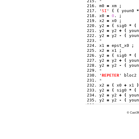
* 
m0 
=
 xm 
;
'
SI
' 
(
(
 youn0 
*
x0 
=
0
. 
;
x2 
=
 x0 
;
y2 
=
(
 sig0 
*
(
y2 
=
 y2 
+
(
 youn
y2 
=
 y2 
-
(
 youn
*
x1 
=
 epst_x0 
;
x2 
=
 x1 
;
y2 
=
(
 sig0 
*
(
y2 
=
 y2 
+
(
 youn
y2 
=
 y2 
-
(
 youn
*  
'
REPETER
' bloc2 
*  
x2 
=
(
 x0 
+
 x1 
)
y2 
=
(
 sig0 
*
(
y2 
=
 y2 
+
(
 youn
y2 
=
 y2 
-
(
 youn
*  
'
SI
' 
(
 y2 
>
 1.
E
-
© Cast3M
  x1 
=
 x2 
;
'
SINON
' 
;
  '
SI
' 
(
 y2 
<
-
     x0 
=
 x2 
;
  '
SINON
' 
;