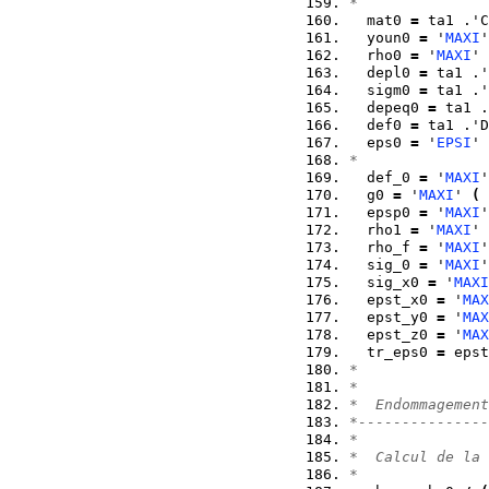
*  
  mat0 
=
 ta1 .'C
  youn0 
=
 '
MAXI
'
  rho0 
=
 '
MAXI
' 
  depl0 
=
 ta1 .'
  sigm0 
=
 ta1 .'
  depeq0 
=
 ta1 .
  def0 
=
 ta1 .'D
  eps0 
=
 '
EPSI
' 
* 
  def_0 
=
 '
MAXI
'
  g0 
=
 '
MAXI
' 
(
 
  epsp0 
=
 '
MAXI
'
  rho1 
=
 '
MAXI
' 
  rho_f 
=
 '
MAXI
'
  sig_0 
=
 '
MAXI
'
  sig_x0 
=
 '
MAXI
  epst_x0 
=
 '
MAX
  epst_y0 
=
 '
MAX
  epst_z0 
=
 '
MAX
  tr_eps0 
=
 epst
*  
*  
*  Endommagement
*---------------
*
*  Calcul de la 
*