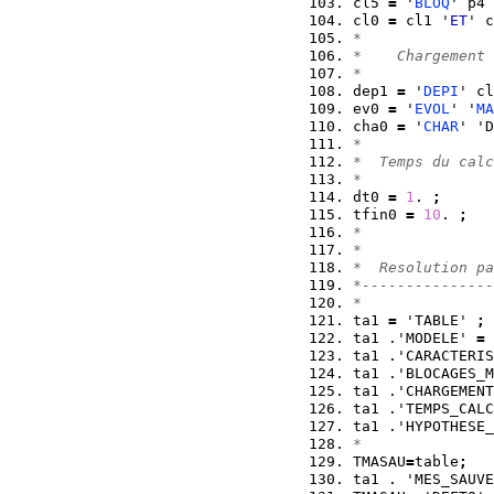
cl5 
=
 '
BLOQ
' p4 
cl0 
=
 cl1 '
ET
' c
*  
*    Chargement 
*  
dep1 
=
 '
DEPI
' cl
ev0 
=
 '
EVOL
' '
MA
cha0 
=
 '
CHAR
' 'D
*  
*  Temps du calc
*  
dt0 
=
1
. 
;
tfin0 
=
10
. 
;
*   
*   
*  Resolution pa
*---------------
*    
ta1 
=
 'TABLE' 
;
ta1 .'MODELE' 
=
 
ta1 .'CARACTERIS
ta1 .'BLOCAGES_M
ta1 .'CHARGEMENT
ta1 .'TEMPS_CALC
ta1 .'HYPOTHESE_
*
TMASAU
=
table
;
ta1 . 'MES_SAUVE