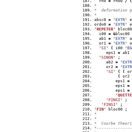
  rho 
=
 rho0 
/
(
*
*  deformation p
*  
absc0 
=
 '
EXTR
' e
ordo0 
=
 '
EXTR
' e
'
REPETER
' bloc00
  i00 
=
&
bloc00 
  ab1 
=
 '
EXTR
' a
  or1 
=
 '
EXTR
' o
  '
SI
' 
(
 i00 '
EG
     eps1 
=
 ab1 
  '
SINON
' 
;
     ab2 
=
 '
EXTR
     or2 
=
 '
EXTR
     '
SI
' 
(
(
 or
(
 or2 
         eps1 
=
         eps1 
=
 
         eps1 
=
 
         '
QUITTE
     '
FINSI
' 
;
   '
FINSI
' 
;
'
FIN
' bloc00 
;
* 
*        
*  Courbe theori
*---------------