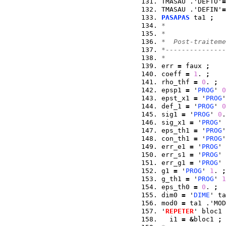
TMASAU .'DEFTO'
=
TMASAU .'DEFIN'
=
PASAPAS
 ta1 
;
*  
*  
*  Post-traiteme
*---------------
* 
err 
=
 faux 
;
coeff 
=
1
. 
;
rho_thf 
=
0
. 
;
epsp1 
=
 '
PROG
' 
0
epst_x1 
=
 '
PROG
'
def_1 
=
 '
PROG
' 
0
sig1 
=
 '
PROG
' 
0
.
sig_x1 
=
 '
PROG
' 
eps_th1 
=
 '
PROG
'
con_th1 
=
 '
PROG
'
err_e1 
=
 '
PROG
' 
err_s1 
=
 '
PROG
' 
err_g1 
=
 '
PROG
' 
g1 
=
 '
PROG
' 
1
. 
;
g_th1 
=
 '
PROG
' 
1
eps_th0 
=
0
. 
;
dim0 
=
 '
DIME
' ta
mod0 
=
 ta1 .'MOD
'
REPETER
' bloc1 
  i1 
=
&
bloc1 
;