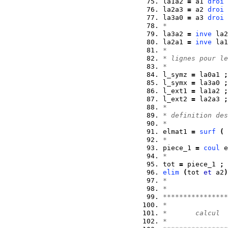
la1a2 
=
 a1 
droi
 
la2a3 
=
 a2 
droi
 
la3a0 
=
 a3 
droi
 
*
la3a2 
=
inve
 la2
la2a1 
=
inve
 la1
*
* lignes pour le
*
l_symz 
=
 la0a1 
;
l_symx 
=
 la3a0 
;
l_ext1 
=
 la1a2 
;
l_ext2 
=
 la2a3 
;
*
* definition des
*
elmat1 
=
surf
(
 
*
piece_1 
=
coul
 e
*
tot 
=
 piece_1 
;
elim
(
tot 
et
 a2
)
*
*
****************
*               
*       calcul  
*               