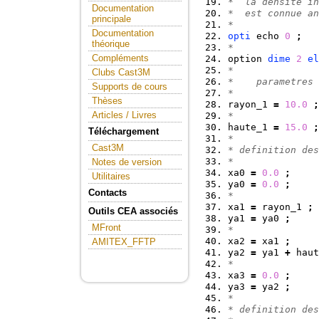
*  la densite in
Documentation
*  est connue an
principale
*
Documentation
opti
 echo 
0
;
théorique
*
Compléments
option 
dime
2
el
*
Clubs Cast3M
*    parametres 
Supports de cours
*
Thèses
rayon_1 
=
10.0
;
Articles / Livres
*
haute_1 
=
15.0
;
Téléchargement
*
Cast3M
* definition des
*
Notes de version
xa0 
=
0.0
;
Utilitaires
ya0 
=
0.0
;
Contacts
*
xa1 
=
 rayon_1 
;
Outils CEA associés
ya1 
=
 ya0 
;
MFront
*
xa2 
=
 xa1 
;
AMITEX_FFTP
ya2 
=
 ya1 
+
 haut
*
xa3 
=
0.0
;
ya3 
=
 ya2 
;
*
* definition des