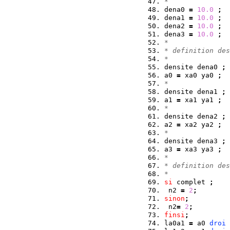
*
dena0 
=
10.0
;
dena1 
=
10.0
;
dena2 
=
10.0
;
dena3 
=
10.0
;
*
* definition des
*
densite dena0 
;
a0 
=
 xa0 ya0 
;
*
densite dena1 
;
a1 
=
 xa1 ya1 
;
*
densite dena2 
;
a2 
=
 xa2 ya2 
;
*
densite dena3 
;
a3 
=
 xa3 ya3 
;
*
* definition des
*
si
 complet 
;
 n2 
=
2
;
sinon
;
 n2
=
2
;
finsi
;
la0a1 
=
 a0 
droi
 