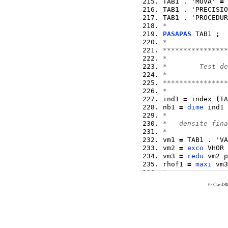
TAB1 . 'MOVA' 
=
 
TAB1 . 'PRECISIO
TAB1 . 'PROCEDUR
*
PASAPAS
 TAB1 
;
*
****************
*               
*        Test de
*               
****************
*
ind1 
=
 index 
(
TA
nb1 
=
dime
 ind1 
*
*   densite fina
*
vm1 
=
 TAB1 . 'VA
vm2 
=
exco
 VHOR 
vm3 
=
redu
 vm2 p
rhof1 
=
maxi
 vm3
*
* Calcul theoriq
© Cast3M
*
si
 complet
;
rhof2 
=
0.726926
sinon
;
rhof2 
=
 .68004
;