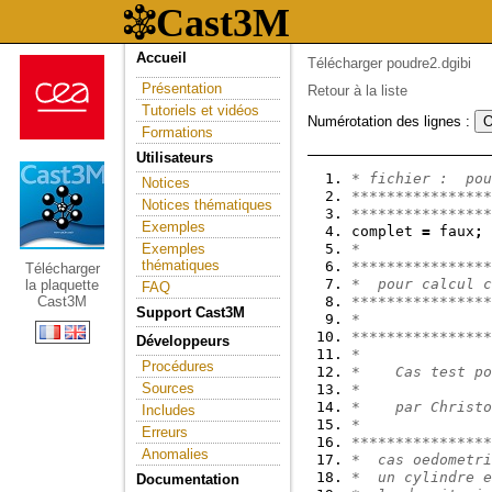
Accueil
Télécharger poudre2.dgibi
Présentation
Retour à la liste
Tutoriels et vidéos
Numérotation des lignes :
Formations
Utilisateurs
* fichier :  pou
Notices
****************
Notices thématiques
****************
Exemples
complet 
=
 faux
;
Exemples
*
thématiques
***************
Télécharger
*  pour calcul c
la plaquette
FAQ
Cast3M
****************
Support Cast3M
*
****************
Développeurs
*               
Procédures
*    Cas test po
Sources
*               
*    par Christo
Includes
*               
Erreurs
****************
Anomalies
*  cas oedometri
*  un cylindre e
Documentation