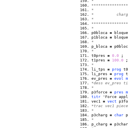
*
****************
*               
*          charg
*               
****************
*
p0bloca 
=
 bloque
p1bloca 
=
 bloque
*
p_bloca 
=
 p0bloc
*
t0pres 
=
0.0
;
t1pres 
=
100.0
;
*
li_tps 
=
prog
 t0
li_pres 
=
prog
 t
ev_pres 
=
evol
m
*dess ev_pres ti
*
p3force 
=
pres
m
titr
 'Force appl
vec1 
=
vect
 p3fo
*trac vec1 piece
*
p3charg 
=
char
 p
*
p_charg 
=
 p3char