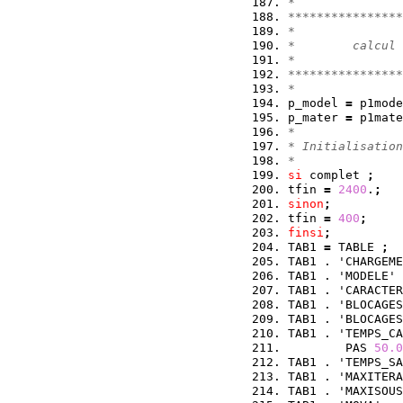
*
****************
*               
*        calcul 
*               
****************
*
p_model 
=
 p1mode
p_mater 
=
 p1mate
*
* Initialisation
*
si
 complet 
;
tfin 
=
2400
.
;
sinon
;
tfin 
=
400
;
finsi
;
TAB1 
=
 TABLE 
;
TAB1 . 'CHARGEME
TAB1 . 'MODELE' 
TAB1 . 'CARACTER
TAB1 . 'BLOCAGES
TAB1 . 'BLOCAGES
TAB1 . 'TEMPS_CA
        PAS 
50.0
TAB1 . 'TEMPS_SA
TAB1 . 'MAXITERA
TAB1 . 'MAXISOUS