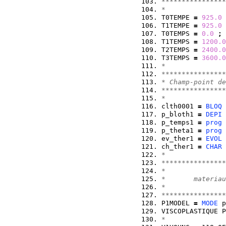
****************
*
T0TEMPE 
=
925.0
T1TEMPE 
=
925.0
T0TEMPS 
=
0.0
;
T1TEMPS 
=
1200.0
T2TEMPS 
=
2400.0
T3TEMPS 
=
3600.0
*
****************
* Champ-point de
****************
*
clth0001 
=
BLOQ
 
p_bloth1 
=
DEPI
 
p_temps1 
=
prog
 
p_theta1 
=
prog
 
ev_ther1 
=
EVOL
ch_ther1 
=
CHAR
 
*
****************
*               
*       materiau
*               
****************
P1MODEL 
=
MODE
 p
VISCOPLASTIQUE P
*