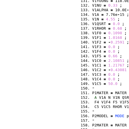
V1YOUNG 
=
 118.0E
V1NU 
=
0.33
;
V1ALPHA 
=
 10.0E
-
V1A 
=
 7.76e
-
15 
;
V1N 
=
4.55
;
V1QSRT 
=
0.0
;
V1RHOR 
=
0.68
;
V1F0 
=
0.1098
;
V1F1 
=
1.0168
;
V1F2 
=
-
0.2591
;
V1F3 
=
0.0
;
V1F4 
=
0.0
;
V1F5 
=
0.66
;
V1C0 
=
2.10851
;
V1C1 
=
1.21767
;
V1C2 
=
-
0.43081
V1C3 
=
0.0
;
V1C4 
=
0.0
;
V1C5 
=
50.0
;
*
P1MATER 
=
 MATER
A
 V1A N V1N QSR
 F4 V1F4 F5 V1F5
 C5 V1C5 RHOR V1
*
P2MODEL 
=
MODE
 p
*
P2MATER 
=
 MATER 