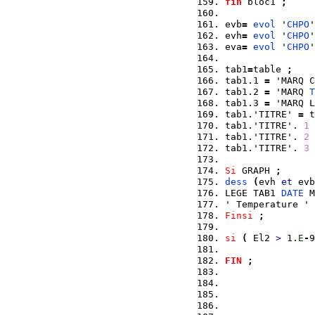
fin
 bloc1 
;
evb
=
evol
 '
CHPO
'
evh
=
evol
 '
CHPO
'
eva
=
evol
 '
CHPO
'
tab1
=
table 
;
tab1.1 
=
 'MARQ C
tab1.2 
=
 'MARQ 
T
tab1.3 
=
 'MARQ L
tab1.'TITRE' 
=
 t
tab1.'TITRE'. 
1
tab1.'TITRE'. 
2
tab1.'TITRE'. 
3
Si
 GRAPH 
;
dess
(
evh 
et
 evb
LEGE TAB1 
DATE
 M
' Temperature ' 
Finsi
;
si
(
 El2 
>
 1.
E
-
9
FIN
;