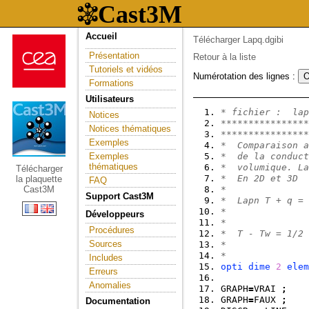
Accueil
Télécharger Lapq.dgibi
Présentation
Retour à la liste
Tutoriels et vidéos
Numérotation des lignes :
Formations
Utilisateurs
* fichier :  lap
Notices
****************
Notices thématiques
****************
Exemples
*  Comparaison a
Exemples
*  de la conduct
thématiques
*  volumique. La
Télécharger
*  En 2D et 3D
la plaquette
FAQ
Cast3M
*
Support Cast3M
*  Lapn T + q = 
*
Développeurs
*
Procédures
*  T - Tw = 1/2 
Sources
*
*
Includes
opti
dime
2
elem
Erreurs
Anomalies
GRAPH
=
VRAI 
;
GRAPH
=
FAUX 
;
Documentation