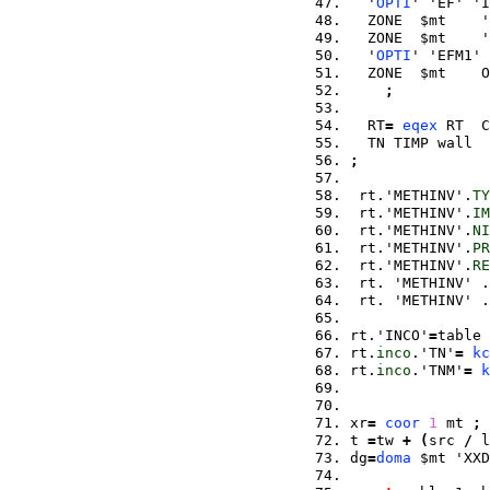
  '
OPTI
' 'EF' 'I
  ZONE  $mt    '
  ZONE  $mt    '
  '
OPTI
' 'EFM1' 
  ZONE  $mt    O
;
  RT
=
eqex
 RT  C
  TN TIMP wall  
;
 rt.'METHINV'.
TY
 rt.'METHINV'.
IM
 rt.'METHINV'.
NI
 rt.'METHINV'.
PR
 rt.'METHINV'.
RE
 rt. 'METHINV' .
 rt. 'METHINV' .
rt.'INCO'
=
table 
rt.
inco
.'TN'
=
kc
rt.
inco
.'TNM'
=
k
xr
=
coor
1
 mt 
;
t 
=
tw 
+
(
src 
/
 l
dg
=
doma
 $mt 'XXD