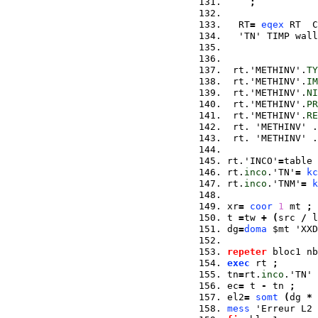
;
  RT
=
eqex
 RT  C
  'TN' TIMP wall
 rt.'METHINV'.
TY
 rt.'METHINV'.
IM
 rt.'METHINV'.
NI
 rt.'METHINV'.
PR
 rt.'METHINV'.
RE
 rt. 'METHINV' .
 rt. 'METHINV' .
rt.'INCO'
=
table 
rt.
inco
.'TN'
=
kc
rt.
inco
.'TNM'
=
k
xr
=
coor
1
 mt 
;
t 
=
tw 
+
(
src 
/
 l
dg
=
doma
 $mt 'XXD
repeter
 bloc1 nb
exec
 rt 
;
tn
=
rt.
inco
.'TN' 
ec
=
 t 
-
 tn 
;
el2
=
somt
(
dg 
*
mess
 'Erreur L2 