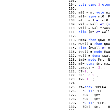
opti
dime
3
elem
mt0 
=
 mt 
volu
 nz
mt1
=
syme
 mt0 'P
mt 
=
 mt1 
et
 mt0 
wal 
=
 wall 
et
(
s
wall 
=
 wal trans
elim
(
mt 
et
 wall
Mmt
=
chan
 QUAF m
Mwall 
=
chan
 QUA
elim
(
Mwall 
et
 M
$wall 
=
mode
 Mwa
wall 
=
doma
 $wal
$mt
=
mode
 Mmt 'N
mt
=
doma
 $mt mai
Lambda 
=
2
. 
;
DT
=
1
. 
;
SRC
=
0.5
;
tw
=
1
. 
;
rt
=
eqex
 'OMEGA' 
  '
OPTI
' 'EF' 'I
  ZONE  $mt    '
  ZONE  $mt    '
  '
OPTI
' 'EFM1' 
  ZONE  $mt    O