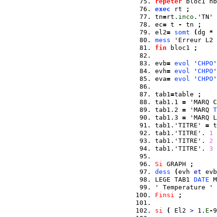
repeter
 bloc1 nb
exec
 rt 
;
tn
=
rt.
inco
.'TN' 
ec
=
 t 
-
 tn 
;
el2
=
somt
(
dg 
*
mess
 'Erreur L2 
fin
 bloc1 
;
evb
=
evol
 '
CHPO
'
evh
=
evol
 '
CHPO
'
eva
=
evol
 '
CHPO
'
tab1
=
table 
;
tab1.1 
=
 'MARQ C
tab1.2 
=
 'MARQ 
T
tab1.3 
=
 'MARQ L
tab1.'TITRE' 
=
 t
tab1.'TITRE'. 
1
tab1.'TITRE'. 
2
tab1.'TITRE'. 
3
Si
 GRAPH 
;
dess
(
evh 
et
 evb
LEGE TAB1 
DATE
 M
' Temperature ' 
Finsi
;
si
(
 El2 
>
 1.
E
-
9