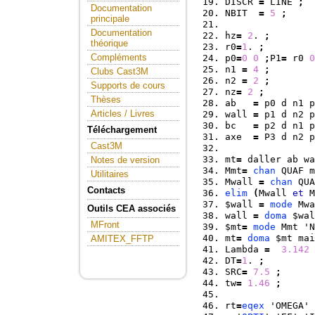
DISCR 
=
 LINE 
;
Documentation
NBIT  
=
5
;
principale
Documentation
hz
=
2
. 
;
théorique
r0
=
1
. 
;
Compléments
p0
=
0
0
;
P1
=
 r0 
0
n1 
=
4
;
Clubs Cast3M
n2 
=
2
;
Supports de cours
nz
=
2
;
Thèses
ab   
=
 p0 d n1 p
Articles / Livres
wall 
=
 p1 d n2 p
bc   
=
 p2 d n1 p
Téléchargement
axe  
=
 P3 d n2 p
Cast3M
mt
=
 daller ab w
Notes de version
Mmt
=
chan
 QUAF m
Utilitaires
Mwall 
=
chan
 QUA
Contacts
elim
(
Mwall 
et
 M
$wall 
=
mode
 Mwa
Outils CEA associés
wall 
=
doma
 $wal
MFront
$mt
=
mode
 Mmt 'N
mt
=
doma
 $mt mai
AMITEX_FFTP
Lambda 
=
3.142
DT
=
1
. 
;
SRC
=
7.5
;
tw
=
1.46
;
rt
=
eqex
 'OMEGA' 