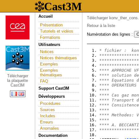
Accueil
Télécharger konv_ther_cons.
Présentation
Retour à la liste
Tutoriels et vidéos
Numérotation des lignes :
Formations
Utilisateurs
* fichier :  kon
Notices
****************
Notices thématiques
****************
Exemples
****************
Exemples
**** APPROCHE VF
thématiques
**** solution de
Télécharger
**** Equations d
la plaquette
FAQ
Cast3M
**** OPERATEURS 
Support Cast3M
****            
**** Cas gaz mon
Développeurs
**** Transport d
Procédures
**** Consistence
Sources
****            
**** Methodes: V
Includes
****            
Erreurs
**** A. BECCANTI
Anomalies
****************
Documentation