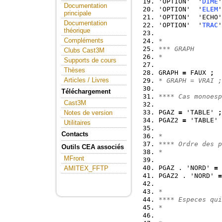
'OPTION'  '
DIME
'
Documentation
'OPTION'  '
ELEM
'
principale
'OPTION'  'ECHO'
Documentation
'OPTION'  '
TRAC
'
théorique
Compléments
*
*** GRAPH
Clubs Cast3M
*
Supports de cours
Thèses
GRAPH 
=
 FAUX 
;
Articles / Livres
* GRAPH = VRAI ;
Téléchargement
**** Cas monoesp
Cast3M
PGAZ 
=
 'TABLE' 
;
Notes de version
PGAZ2 
=
 'TABLE' 
Utilitaires
Contacts
*
**** Ordre des p
Outils CEA associés
*
MFront
PGAZ . 'NORD' 
=
AMITEX_FFTP
PGAZ2 . 'NORD' 
=
*
**** Especes qui
*