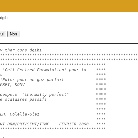
dgibi
v_ther_cons.dgibi
********************************************************
********************************************************
*******************************************
 "Cell-Centred Formulation" pour la    ****
s                                      **** 
'Euler pour un gaz parfait             ****
PRET, KONV                             ****
                                       ****
oespece  "thermally perfect"           ****
e scalaires passifs                    ****
                                       ****
                                       ****
LH, Colella-Glaz                       ****
                                       ****
NI DRN/DMT/SEMT/TTMF    FEVRIER 2000   ****
*******************************************