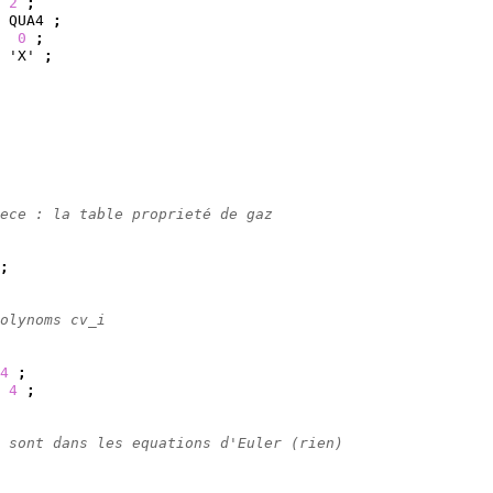
 
2
;
 QUA4 
;
  
0
;
 'X' 
;
ece : la table proprieté de gaz
;
olynoms cv_i
4
;
4
;
 sont dans les equations d'Euler (rien)