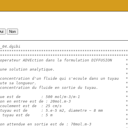
_04.dgibi
********************************************************
********************************************************
operateur ADVEction dans la formulation DIFFUSION      *
                                                       *
une solution analytique.                               *
                                                       *
concentration d'un fluide qui s'ecoule dans un tuyau   *
ute sa longueur.                                       *
concentration du fluide en sortie du tuyau.            *
                                                       *
ue est de         : 500 mol/m-3/m-1                    *
on en entree est de : 20mol.m-3                        *
coulement est de  : 25 cm/s                            *
tuyau est de      : 5.e-5 m2, diametre ~ 8 mm          *
 tuyau est de     : 5 m                                *
                                                       *
on attendue en sortie est de : 70mol.m-3               *