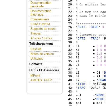
*               
Documentation
* On utilise les
principale
*               
Documentation
* On met une con
théorique
* dans la matric
Compléments
*               
*---------------
Clubs Cast3M
'
OPTI
' '
DIME
' 
3
 
Supports de cours
*               
Thèses
* Commentez cett
Articles / Livres
'
OPTI
' '
TRAC
' 'P
*               
Téléchargement
O1       
=
0
0
0
Cast3M
X1       
=
1
0
0
P1       
=
2.5
*
Notes de version
P2       
=
5.0
*
Utilitaires
Y1       
=
0
1
0
Contacts
Z1       
=
0
0
1
*               
Outils CEA associés
L1       
=
 O1 '
D
MFront
L2       
=
 P1 '
D
L2       
=
 '
CHAN
AMITEX_FFTP
'
TITR
' ' Maillag
'
TRAC
' 'QUAL' 
(
L
*               
mo1      
=
'
MODE
'
mo2      
=
'
MODE
'
mo1      
=
 mo1 '