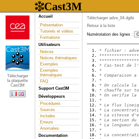
Accueil
Télécharger adve_04.dgibi
Présentation
Retour à la liste
Tutoriels et vidéos
Numérotation des lignes :
Formations
Utilisateurs
* fichier : adve
Notices
****************
Notices thématiques
****************
Exemples
* Cas-test de l'
Exemples
*               
thématiques
* Comparaison a 
Télécharger
*               
la plaquette
FAQ
Cast3M
* On calcule la 
Support Cast3M
* chauffe sur to
* On verifie la 
Développeurs
*               
Procédures
* Le flux lineiq
Sources
* La concentrati
* La vitesse d'e
Includes
* La section du 
Erreurs
* La longueur du
Anomalies
*               
* La concentrati
Documentation