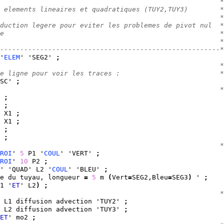
                                                       *
 elements lineaires et quadratiques (TUY2,TUY3)        *
                                                       *
duction legere pour eviter les problemes de pivot nul  *
e                                                      *
                                                       *
-------------------------------------------------------*
'
ELEM
' 'SEG2' 
;
                                                       *
e ligne pour voir les traces :                         *
SC' 
;
                                                       *
;
;
 X1 
;
 X1 
;
;
;
                                                       *
ROI
' 
5
 P1 '
COUL
' 'VERT' 
;
ROI
' 
10
 P2 
;
' 'QUAD' L2 '
COUL
' 'BLEU' 
;
e du tuyau, longueur 
=
5
 m 
(
Vert
=
SEG2,Bleu
=
SEG3
)
 ' 
;
1 '
ET
' L2
)
;
                                                       *
 L1 diffusion advection 'TUY2' 
;
 L2 diffusion advection 'TUY3' 
;
ET
' mo2 
;