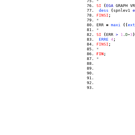
*
SI
(
EGA
 GRAPH VR
dess
(
spnlev1 
e
FINSI
;
*
ERR 
=
maxi
(
(
ext
*
SI
(
ERR 
>
1
.
D
-
3
)
ERRE
4
;
FINSI
;
*
FIN
;
*