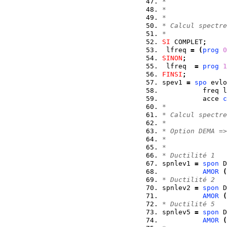
*
* 
*
* Calcul spectre
*
SI
 COMPLET
;
 lfreq 
=
(
prog
0
SINON
;
 lfreq  
=
prog
1
FINSI
;
spev1 
=
spo
 evlo
          freq l
          acce 
c
*
* Calcul spectre
*
* Option DEMA =>
*               
*
* Ductilité 1
spnlev1 
=
spon
 D
AMOR
(
* Ductilité 2
spnlev2 
=
spon
 D
AMOR
(
* Ductilité 5
spnlev5 
=
spon
 D
AMOR
(