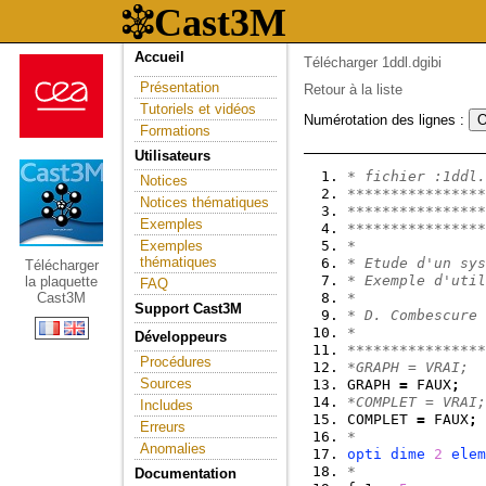
Accueil
Télécharger 1ddl.dgibi
Présentation
Retour à la liste
Tutoriels et vidéos
Numérotation des lignes :
Formations
Utilisateurs
* fichier :1ddl.
Notices
****************
Notices thématiques
****************
Exemples
****************
Exemples
*
thématiques
* Etude d'un sys
Télécharger
* Exemple d'util
la plaquette
FAQ
Cast3M
* 
Support Cast3M
* D. Combescure 
*
Développeurs
****************
Procédures
*GRAPH = VRAI;
Sources
GRAPH 
=
 FAUX
;
*COMPLET = VRAI;
Includes
COMPLET 
=
 FAUX
;
Erreurs
*
Anomalies
opti
dime
2
elem
*
Documentation