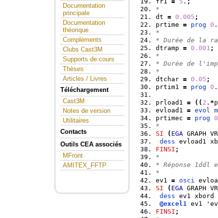
fr1 
=
5
.
;
Documentation
*
principale
dt 
=
0.005
;
Documentation
prtime 
=
prog
0
.
théorique
*
Compléments
* Durée de la ra
dtramp 
=
0.001
;
Clubs Cast3M
*
Supports de cours
* Durée de l'imp
Thèses
*
Articles / Livres
dtchar 
=
0.05
;
prtim1 
=
prog
0
.
Téléchargement
Cast3M
prload1 
=
(
(
2
.
*
p
evload1 
=
evol
m
Notes de version
prtimec 
=
prog
0
Utilitaires
*
Contacts
SI
(
EGA
 GRAPH VR
dess
 evload1 xb
Outils CEA associés
FINSI
;
MFront
*
* Réponse 1ddl e
AMITEX_FFTP
*
ev1 
=
osci
 evloa
SI
(
EGA
 GRAPH VR
dess
 ev1 xbord 
@excel1
 ev1 'ev
FINSI
;