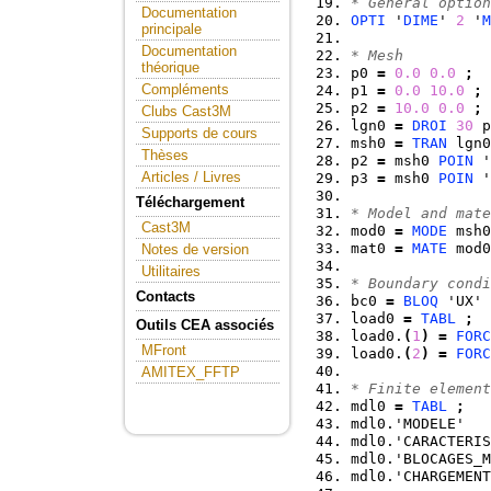
* General option
Documentation
OPTI
 '
DIME
' 
2
 '
M
principale
Documentation
* Mesh
théorique
p0 
=
0.0
0.0
;
Compléments
p1 
=
0.0
10.0
;
p2 
=
10.0
0.0
;
Clubs Cast3M
lgn0 
=
DROI
30
 p
Supports de cours
msh0 
=
TRAN
 lgn0
Thèses
p2 
=
 msh0 
POIN
 '
Articles / Livres
p3 
=
 msh0 
POIN
 '
Téléchargement
* Model and mate
Cast3M
mod0 
=
MODE
 msh0
mat0 
=
MATE
 mod0
Notes de version
Utilitaires
* Boundary condi
Contacts
bc0 
=
BLOQ
 'UX' 
load0 
=
TABL
;
Outils CEA associés
load0.
(
1
)
=
FORC
MFront
load0.
(
2
)
=
FORC
AMITEX_FFTP
* Finite element
mdl0 
=
TABL
;
mdl0.'MODELE'   
mdl0.'CARACTERIS
mdl0.'BLOCAGES_M
mdl0.'CHARGEMENT