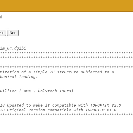
i
im_04.dgibi
********************************************************
********************************************************
********************************************************
mization of a simple 2D structure subjected to a
hanical loading.
uilliec (LaMe - Polytech Tours)
18 Updated to make it compatible with TOPOPTIM V2.0
28 Original version compatible with TOPOPTIM V1.0
********************************************************