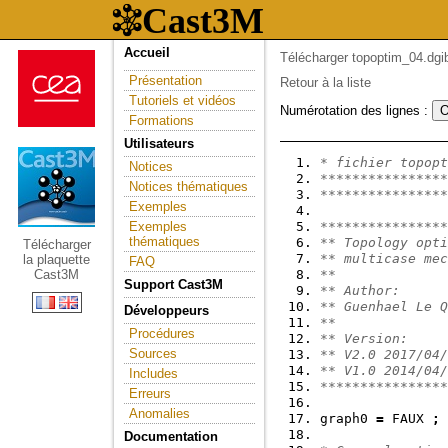
Accueil
Télécharger topoptim_04.dgib
Présentation
Retour à la liste
Tutoriels et vidéos
Numérotation des lignes :
Formations
Utilisateurs
* fichier topopt
Notices
****************
Notices thématiques
****************
Exemples
Exemples
****************
thématiques
** Topology opti
Télécharger
** multicase mec
la plaquette
FAQ
Cast3M
**
Support Cast3M
** Author:
** Guenhael Le Q
Développeurs
**
Procédures
** Version:
Sources
** V2.0 2017/04/
** V1.0 2014/04/
Includes
****************
Erreurs
Anomalies
graph0 
=
 FAUX 
;
Documentation