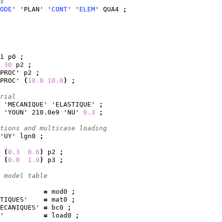
s
ODE
' 'PLAN' '
CONT
' '
ELEM
' QUA4 
;
1 p0 
;
 
30
 p2 
;
PROC' p2 
;
PROC' 
(
10.0
10.0
)
;
rial
 'MECANIQUE' 'ELASTIQUE' 
;
 'YOUN' 210.0e9 'NU' 
0.3
;
tions and multicase loading
'UY' lgn0 
;
(
0.3
0.6
)
 p2 
;
(
0.0
1.0
)
 p3 
;
 model table
           
=
 mod0 
;
TIQUES'    
=
 mat0 
;
ECANIQUES' 
=
 bc0 
;
'          
=
 load0 
;