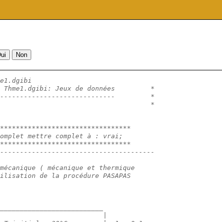
e1.dgibi
 Thme1.dgibi: Jeux de données         *
-----------------------------         *
                                      *
**********************************
omplet mettre complet à : vrai;
**********************************
---------------------------------------
mécanique ( mécanique et thermique 
tilisation de la procédure PASAPAS
__________________________
                          |