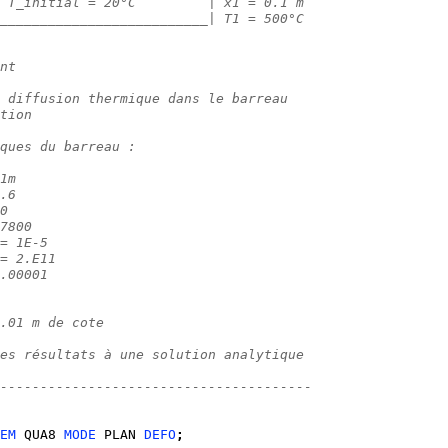
 T_initial = 20°C         | x1 = 0.1 m  
__________________________| T1 = 500°C
nt  
 diffusion thermique dans le barreau 
tion
ques du barreau : 
1m
.6 
0
7800
= 1E-5
= 2.E11   
.00001
.01 m de cote
es résultats à une solution analytique
---------------------------------------                 
EM
 QUA8 
MODE
 PLAN 
DEFO
;