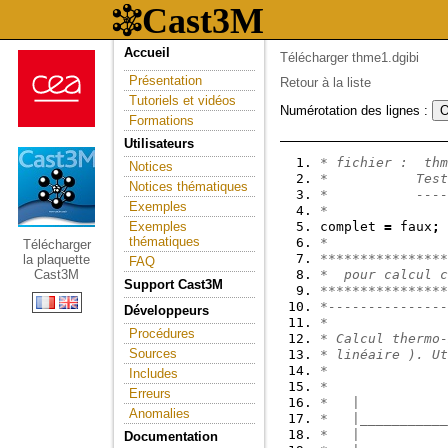
Accueil
Télécharger thme1.dgibi
Présentation
Retour à la liste
Tutoriels et vidéos
Numérotation des lignes :
Formations
Utilisateurs
* fichier :  thm
Notices
*           Test
Notices thématiques
*           ----
Exemples
*               
Exemples
complet 
=
 faux
;
thématiques
*
Télécharger
***************
la plaquette
FAQ
Cast3M
*  pour calcul c
Support Cast3M
***************
*---------------
Développeurs
*
Procédures
* Calcul thermo-
Sources
* linéaire ). U
*
Includes
*
Erreurs
*   |
Anomalies
*   |___________
*   |           
Documentation