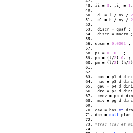
ii 
=
3
. 
;
ij 
=
1
.
 d1 
=
 l 
/
 nx 
/
2
 e1 
=
 h 
/
 ny 
/
2
 discr 
=
 quaf 
;
 discr 
=
 macro 
;
epsm 
=
0.0001
;
p1 
=
0
. 
0
.  
;
   
pb 
=
(
l
/
2
)
0
. 
;
 
pm 
=
(
l
/
2
)
(
h
/
2
)
 bas 
=
 p1 d dini
 hau 
=
 p3 d dini
 gau 
=
 p4 d dini
 dro 
=
 p2 d dini
 cenv 
=
 pb d din
 miv 
=
 pg d dini
cav 
=
 bas 
et
 dro
dom 
=
dall
 plan 
*trac (cav et mi