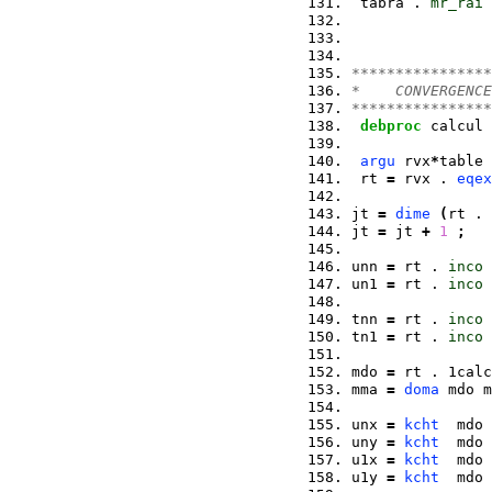
 tabra . 
mr_rai
****************
*    CONVERGENCE
****************
debproc
 calcul 
argu
 rvx
*
table 
 rt 
=
 rvx . 
eqex
jt 
=
dime
(
rt . 
jt 
=
 jt 
+
1
;
unn 
=
 rt . 
inco
 
un1 
=
 rt . 
inco
 
tnn 
=
 rt . 
inco
 
tn1 
=
 rt . 
inco
 
mdo 
=
 rt . 1calc
mma 
=
doma
 mdo m
unx 
=
kcht
  mdo 
uny 
=
kcht
  mdo 
u1x 
=
kcht
  mdo 
u1y 
=
kcht
  mdo 