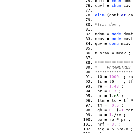
domf 
=
chan
 dom 
cavf 
=
chan
 cav 
elim
(
domf 
et
 ca
*trac dom ;
mdom 
=
mode
 domf
mcav 
=
mode
 cavf
qav 
=
doma
 mcav 
m_sray 
=
 mcav 
;
****************
*    PARAMETRES 
****************
 t0 
=
1000
. 
;
 ra
 tc 
=
 t0    
;
 tf
 re 
=
1.43
;
 pr 
=
0.7
;
 gr 
=
 1.
e5
;
 ttm 
=
 tc 
+
 tf 
*
 tm 
=
0.5
;
 gb 
=
0
. 
(
-
1
.
*
gr
 nu 
=
1
.
/
re 
;
 pe 
=
 re 
*
 pr 
;
 nrf 
=
3
. 
;
 sig 
=
 5.67e
-
8 
;