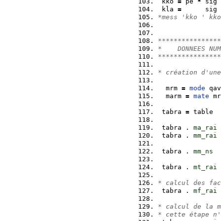
 kko 
=
 pe 
*
 sig 
 kla 
=
      sig 
*mess 'kko ' kko
****************
*    DONNEES NUM
****************
* création d'une
  mrm 
=
mode
 qav
  marm 
=
mate
 mr
 tabra 
=
 table  
 tabra . 
ma_rai
 tabra . 
mm_rai
 tabra . 
mm_ns
 tabra . 
mt_rai
* calcul des fac
 tabra . 
mf_rai
* calcul de la m
* cette étape n'