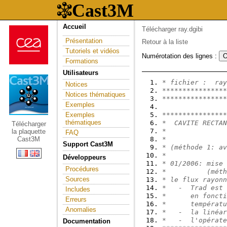
Accueil
Télécharger ray.dgibi
Présentation
Retour à la liste
Tutoriels et vidéos
Numérotation des lignes :
Formations
Utilisateurs
* fichier :  ray
Notices
****************
Notices thématiques
****************
Exemples
Exemples
****************
thématiques
*  CAVITE RECTAN
Télécharger
*               
la plaquette
FAQ
Cast3M
*               
Support Cast3M
* (méthode 1: av
*               
Développeurs
* 01/2006: mise 
Procédures
*          (méth
Sources
* le flux rayonn
*   -  Trad est 
Includes
*      en foncti
Erreurs
*      températu
Anomalies
*   -  la linéar
*   -  l'opérate
Documentation