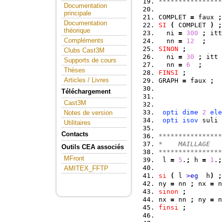
****************
Documentation
principale
COMPLET 
=
 faux 
;
Documentation
SI
(
 COMPLET 
)
;
théorique
  ni 
=
300
;
 itt
Compléments
  nn 
=
12
;
SINON
;
Clubs Cast3M
  ni 
=
30
;
 itt 
Supports de cours
  nn 
=
6
;
Thèses
FINSI
;
Articles / Livres
GRAPH 
=
 faux 
;
Téléchargement
Cast3M
opti
dime
2
ele
Notes de version
opti
isov
 suli 
Utilitaires
Contacts
****************
*    MAILLAGE   
Outils CEA associés
****************
MFront
 l 
=
5
.
;
 h 
=
1
.
;
AMITEX_FFTP
si
(
 l 
>eg
  h
)
;
ny 
=
 nn 
;
 nx 
=
 n
sinon
;
nx 
=
 nn 
;
 ny 
=
 n
finsi
;