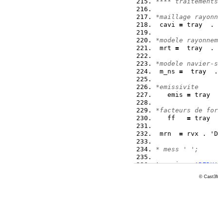
**** traitements
*maillage rayonn
 cavi 
=
 tray  . 
*modele rayonnem
 mrt 
=
  tray  . 
*modele navier-s
 m_ns 
=
  tray  .
*emissivite
   emis 
=
 tray  
*facteurs de for
   ff   
=
 tray  
 mrn  
=
 rvx . 'D
* mess ' ';
t_cavi  
=
 '
REDU
'
*      mess ' t_
© Cast3M
       tc 
=
 '
EXC
       tre 
=
 '
CH
*      opti impi