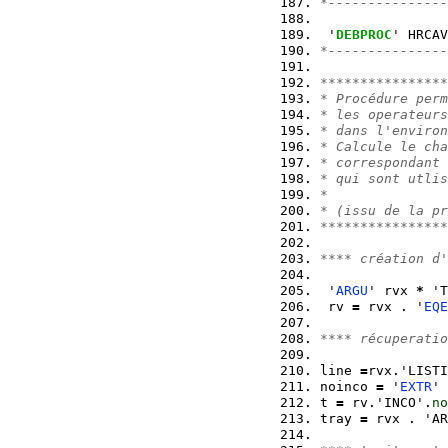
*---------------
 '
DEBPROC
' HRCAV
*---------------
****************
* Procédure perm
* les operateurs
* dans l'environ
* Calcule le cha
* correspondant 
* qui sont utlis
*               
* (issu de la pr
****************
**** création d'
 '
ARGU
' rvx 
*
 'T
 rv 
=
 rvx . '
EQE
**** récuperatio
line 
=
rvx.'LISTI
noinco 
=
 '
EXTR
' 
t 
=
 rv.'INCO'.
no
tray 
=
 rvx . 'AR