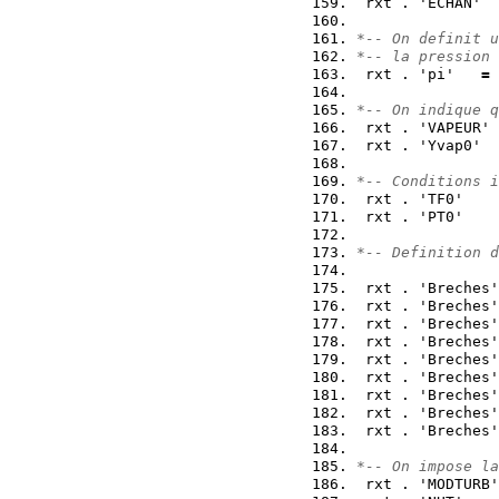
 rxt . 'ECHAN'  
*-- On definit u
*-- la pression
 rxt . 'pi'   
=
*-- On indique q
 rxt . 'VAPEUR' 
 rxt . 'Yvap0'  
*-- Conditions i
 rxt . 'TF0'    
 rxt . 'PT0'    
*-- Definition d
 rxt . 'Breches'
 rxt . 'Breches'
 rxt . 'Breches'
 rxt . 'Breches'
 rxt . 'Breches'
 rxt . 'Breches'
 rxt . 'Breches'
 rxt . 'Breches'
 rxt . 'Breches'
*-- On impose la
 rxt . 'MODTURB'