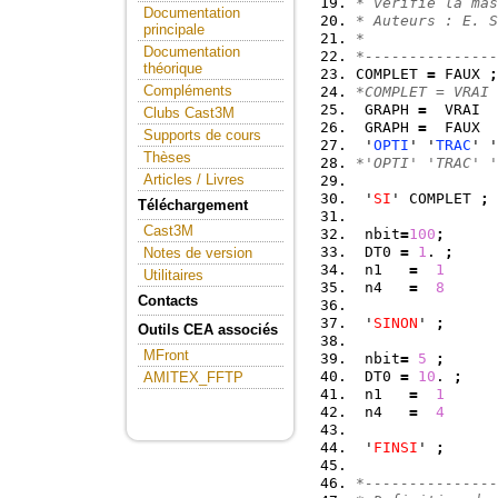
* verifie la mas
Documentation
* Auteurs : E. S
principale
*               
Documentation
*---------------
théorique
COMPLET 
=
 FAUX 
;
Compléments
*COMPLET = VRAI 
 GRAPH 
=
  VRAI  
Clubs Cast3M
 GRAPH 
=
  FAUX  
Supports de cours
 '
OPTI
' '
TRAC
' '
Thèses
*'OPTI' 'TRAC' '
Articles / Livres
 '
SI
' COMPLET 
;
Téléchargement
Cast3M
 nbit
=
100
;
 DT0 
=
1
. 
;
Notes de version
 n1   
=
1
Utilitaires
 n4   
=
8
Contacts
 '
SINON
' 
;
Outils CEA associés
MFront
 nbit
=
5
;
 DT0 
=
10
. 
;
AMITEX_FFTP
 n1   
=
1
 n4   
=
4
 '
FINSI
' 
;
*---------------