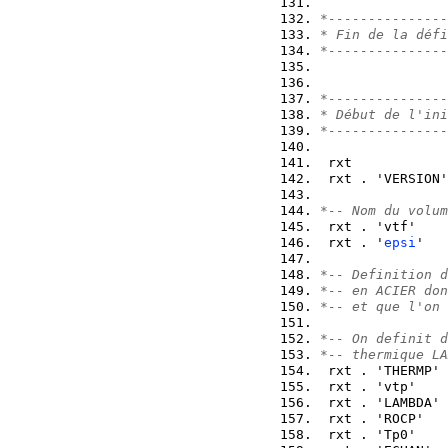
*---------------
* Fin de la défi
*---------------
*---------------
* Début de l'ini
*---------------
 rxt            
 rxt . 'VERSION'
*-- Nom du volum
 rxt . 'vtf'    
 rxt . '
epsi
'   
*-- Definition d
*-- en ACIER don
*-- et que l'on 
*-- On definit d
*-- thermique LA
 rxt . 'THERMP' 
 rxt . 'vtp'    
 rxt . 'LAMBDA' 
 rxt . 'ROCP'   
 rxt . 'Tp0'    