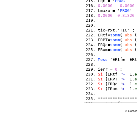
Lqc 
=
 '
PROG
' 
0.0000
0.0000
Lmaxu 
=
 '
PROG
' 
0.0000
0.81320
tic
=
rxt.'TIC' 
;
ERtf
=
somm
(
abs
(
ERPT
=
somm
(
abs
(
ERQc
=
somm
(
abs
(
ERum
=
somm
(
abs
(
Mess
 'ERtf
=
' ERt
ierr 
=
0
;
Si
(
ERtf '
>
' 1.
e
Si
(
ERPT '
>
' 1.
e
Si
(
ERQc '
>
' 1.
e
Si
(
ERum '
>
' 1.
e
****************
 rxt.'vtf'    
=
 rxt.'vtp'    
=
© Cast3M
 rxt . 'Breches'
 rxt 
=
 enlev rxt
 rxt 
=
 enlev rxt
 rxt 
=
 enlev rxt