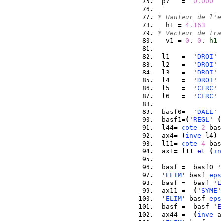
 p7   
=
0.000
* Hauteur de l'e
  h1 
=
4.163
* Vecteur de tra
  v1 
=
0
. 
0
. 
h1
 l1   
=
  '
DROI
' 
 l2   
=
  '
DROI
' 
 l3   
=
  '
DROI
' 
 l4   
=
  '
DROI
' 
 l5   
=
  '
CERC
' 
 l6   
=
  '
CERC
' 
 basf0
=
  '
DALL
' 
 basf1
=
(
'
REGL
' 
(
 l44
=
cote
2
 bas
 ax4
=
(
inve
 l4
)
 l11
=
cote
4
 bas
 ax1
=
 l11 
et
(
in
 basf 
=
  basf0 '
 '
ELIM
' basf 
eps
 basf 
=
  basf '
E
 ax11 
=
(
'
SYME
'
 '
ELIM
' basf 
eps
 basf 
=
  basf '
E
 ax44 
=
(
inve
 a