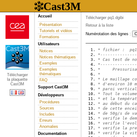
Accueil
Télécharger pq1.dgibi
Présentation
Retour à la liste
Tutoriels et vidéos
Numérotation des lignes :
Formations
Utilisateurs
* fichier :  pq1
Notices
*---------------
Notices thématiques
* Cas test de no
Exemples
*---------------
Exemples
*     Pressurisa
thématiques
*
Télécharger
* Le maillage co
la plaquette
FAQ
Cast3M
* d'environ 10 m
Support Cast3M
* paroi vertical
* Tout le volume
Développeurs
* et la températ
Procédures
* au début du ca
Sources
* de cette encei
* de 50g/s de va
Includes
* verifie le dem
Erreurs
* verifie l'evol
Anomalies
* verifie la pre
* verifie la vit
Documentation