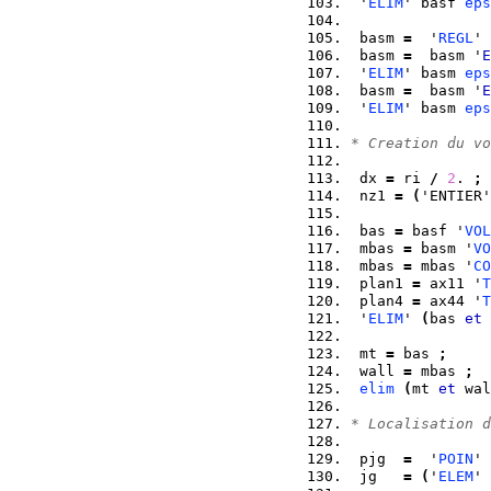
 '
ELIM
' basf 
eps
 basm 
=
  '
REGL
' 
 basm 
=
  basm '
E
 '
ELIM
' basm 
eps
 basm 
=
  basm '
E
 '
ELIM
' basm 
eps
* Creation du vo
 dx 
=
 ri 
/
2
. 
;
 nz1 
=
(
'ENTIER'
 bas 
=
 basf '
VOL
 mbas 
=
 basm '
VO
 mbas 
=
 mbas '
CO
 plan1 
=
 ax11 '
T
 plan4 
=
 ax44 '
T
 '
ELIM
' 
(
bas 
et
 
 mt 
=
 bas 
;
 wall 
=
 mbas 
;
elim
(
mt 
et
 wal
* Localisation d
 pjg  
=
  '
POIN
' 
 jg   
=
(
'
ELEM
' 