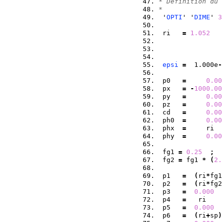
* Definition du 
*
 '
OPTI
' '
DIME
' 
3
 ri   
=
1.052
epsi
=
  1.000e
-
 p0   
=
0.00
 px   
=
-
1000.00
 py   
=
0.00
 pz   
=
0.00
 cd   
=
0.00
 ph0  
=
0.00
 phx  
=
     ri  
 phy  
=
0.00
 fg1 
=
0.25
;
 fg2 
=
 fg1 
*
(
2.
 p1   
=
(
ri
*
fg1
 p2   
=
(
ri
*
fg2
 p3   
=
0.000
 p4   
=
   ri    
 p5   
=
0.000
  
 p6   
=
(
ri
+
sp
)