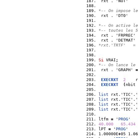
 rxt . 'NUT'    
*-- On impose le
 rxt . 'DT0'    
*-- On active le
*-- toutes les 5
 rxt . 'FRPREC' 
 rxt . 'DETMAT' 
*rxt.'TRTF'   = 
Si
 VRAI
;
*-- On lance le 
 rxt . 'GRAPH' 
=
EXECRXT
2
    r
EXECRXT
(
nbit 
list
 rxt.'TIC'.'
list
 rxt.'TIC'.'
list
 rxt.'TIC'.'
list
 rxt.'TIC'.'
ltfm 
=
 '
PROG
' 
40.000
65.434
lPT 
=
 '
PROG
' 
1.00000E
+
05 1.06