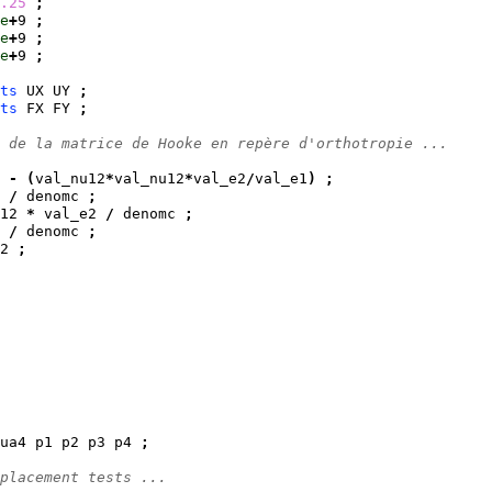
.25
;
e
+
9 
;
e
+
9 
;
e
+
9 
;
ts
 UX UY 
;
ts
 FX FY 
;
 de la matrice de Hooke en repère d'orthotropie ...
-
(
val_nu12
*
val_nu12
*
val_e2
/
val_e1
)
;
 
/
 denomc 
;
12 
*
 val_e2 
/
 denomc 
;
 
/
 denomc 
;
2 
;
ua4 p1 p2 p3 p4 
;
placement tests ...