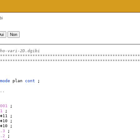
bi
ho-vari-2D.dgibi
********************************************************
********************************************************
mode
 plan 
cont
;
..
001
;
1
;
+
11 
;
+
10 
;
+
10 
;
.3
;
.2
;