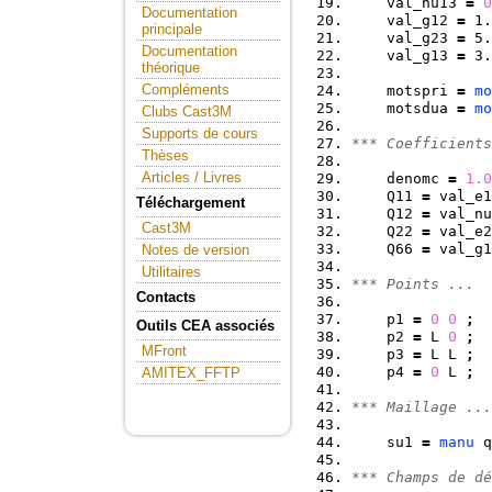
    val_nu13 
=
0
Documentation
    val_g12 
=
 1.
principale
    val_g23 
=
 5.
Documentation
    val_g13 
=
 3.
théorique
Compléments
    motspri 
=
mo
    motsdua 
=
mo
Clubs Cast3M
Supports de cours
*** Coefficients
Thèses
Articles / Livres
    denomc 
=
1.0
    Q11 
=
 val_e1
Téléchargement
    Q12 
=
 val_nu
Cast3M
    Q22 
=
 val_e2
    Q66 
=
 val_g1
Notes de version
Utilitaires
*** Points ...
Contacts
    p1 
=
0
0
;
Outils CEA associés
    p2 
=
 L 
0
;
MFront
    p3 
=
 L L 
;
    p4 
=
0
 L 
;
AMITEX_FFTP
*** Maillage ...
    su1 
=
manu
 q
*** Champs de dé