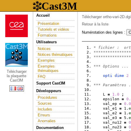
Accueil
Télécharger ortho-vari-2D.dgi
Présentation
Retour à la liste
Tutoriels et vidéos
Numérotation des lignes :
Formations
Utilisateurs
* fichier :  ort
Notices
****************
Notices thématiques
****************
Exemples
Exemples
*** Options ...
thématiques
Télécharger
opti
dime
2
la plaquette
FAQ
Cast3M
Support Cast3M
*** Paramètres .
Développeurs
    L 
=
1.0
;
Procédures
    epsilon 
=
0.
Sources
    val_ep 
=
0.0
    val_e1 
=
 1.
e
Includes
    val_e2 
=
 1.
e
Erreurs
    val_e3 
=
 5.
e
Anomalies
    val_nu12 
=
0
    val_nu23 
=
0
Documentation