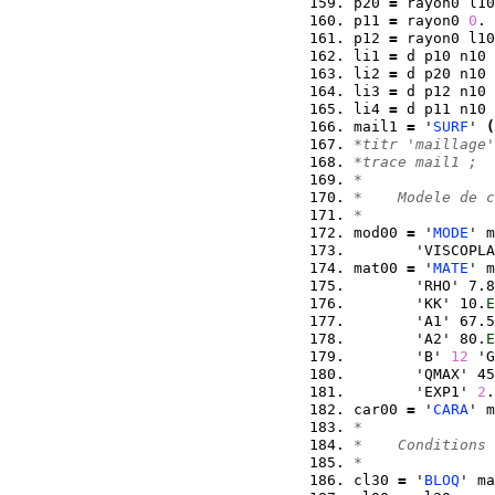
p20 
=
 rayon0 l10
p11 
=
 rayon0 
0
. 
p12 
=
 rayon0 l10
li1 
=
 d p10 n10 
li2 
=
 d p20 n10 
li3 
=
 d p12 n10 
li4 
=
 d p11 n10 
mail1 
=
 '
SURF
' 
(
*titr 'maillage'
*trace mail1 ; 
*  
*    Modele de c
* 
mod00 
=
 '
MODE
' m
       'VISCOPLA
mat00 
=
 '
MATE
' m
       'RHO' 7.8
       'KK' 10.
E
       'A1' 67.5
       'A2' 80.
E
       'B' 
12
 'G
       'QMAX' 45
       'EXP1' 
2
.
car00 
=
 '
CARA
' m
*  
*    Conditions 
*  
cl30 
=
 '
BLOQ
' ma