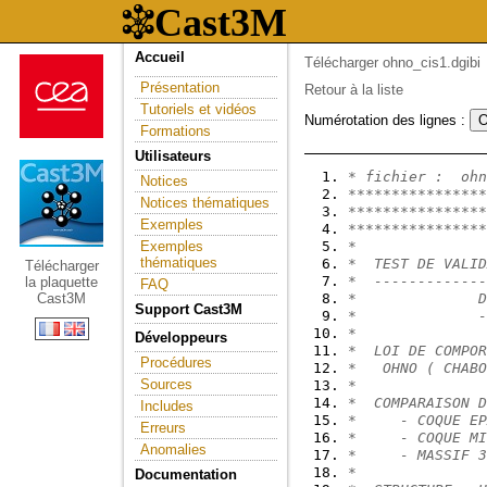
Accueil
Télécharger ohno_cis1.dgibi
Présentation
Retour à la liste
Tutoriels et vidéos
Numérotation des lignes :
Formations
Utilisateurs
* fichier :  ohn
Notices
****************
Notices thématiques
****************
Exemples
****************
Exemples
*               
thématiques
*  TEST DE VALID
Télécharger
*  -------------
la plaquette
FAQ
Cast3M
*              D
Support Cast3M
*              -
*               
Développeurs
*  LOI DE COMPOR
Procédures
*   OHNO ( CHABO
Sources
*               
*  COMPARAISON D
Includes
*     - COQUE EP
Erreurs
*     - COQUE MI
Anomalies
*     - MASSIF 3
*               
Documentation