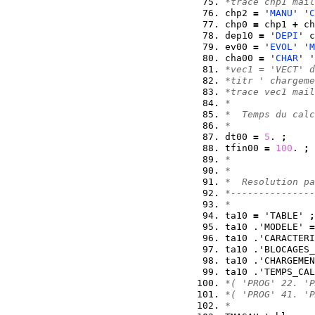
*trace chp1 mail
chp2 
=
 '
MANU
' '
C
chp0 
=
 chp1 
+
 ch
dep10 
=
 '
DEPI
' c
ev00 
=
 '
EVOL
' '
M
cha00 
=
 '
CHAR
' '
*vec1 = 'VECT' d
*titr ' chargeme
*trace vec1 mail
*  
*  Temps du calc
*  
dt00 
=
5
. 
;
tfin00 
=
100
. 
;
*   
*   
*  Resolution pa
*---------------
*    
ta10 
=
 'TABLE' 
;
ta10 .'MODELE' 
=
ta10 .'CARACTERI
ta10 .'BLOCAGES_
ta10 .'CHARGEMEN
ta10 .'TEMPS_CAL
*( 'PROG' 22. 'P
*( 'PROG' 41. 'P
* 