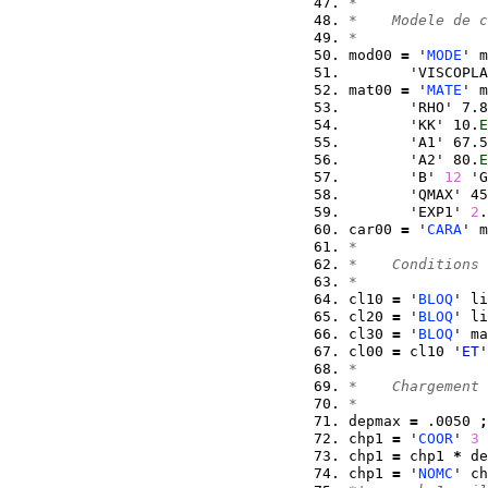
*  
*    Modele de c
* 
mod00 
=
 '
MODE
' m
       'VISCOPLA
mat00 
=
 '
MATE
' m
       'RHO' 7.8
       'KK' 10.
E
       'A1' 67.5
       'A2' 80.
E
       'B' 
12
 'G
       'QMAX' 45
       'EXP1' 
2
.
car00 
=
 '
CARA
' m
*  
*    Conditions 
*  
cl10 
=
 '
BLOQ
' li
cl20 
=
 '
BLOQ
' li
cl30 
=
 '
BLOQ
' ma
cl00 
=
 cl10 '
ET
'
*  
*    Chargement 
*  
depmax 
=
 .0050 
;
chp1 
=
 '
COOR
' 
3
 
chp1 
=
 chp1 
*
 de
chp1 
=
 '
NOMC
' ch