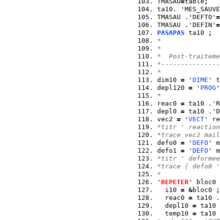
TMASAU
=
table
;
ta10. 'MES_SAUVE
TMASAU .'DEFTO'
=
TMASAU .'DEFIN'
=
PASAPAS
 ta10 
;
*  
*  
*  Post-traiteme
*---------------
* 
dim10 
=
 '
DIME
' t
depl120 
=
 '
PROG
'
*  
reac0 
=
 ta10 .'R
depl0 
=
 ta10 .'D
vec2 
=
 '
VECT
' re
*titr ' reaction
*trace vec2 mail
defo0 
=
 '
DEFO
' m
defo1 
=
 '
DEFO
' m
*titr ' deformee
*trace ( defo0 '
*   
'
REPETER
' bloc0 
  i10 
=
&
bloc0 
;
  reac0 
=
 ta10 .
  depl10 
=
 ta10 
  temp10 
=
 ta10 