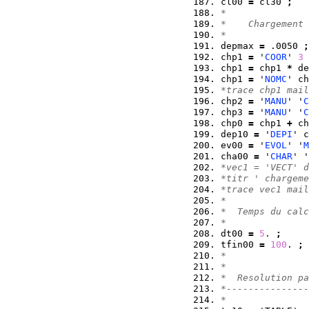
cl00 
=
 cl30 
;
*  
*    Chargement 
*  
depmax 
=
 .0050 
;
chp1 
=
 '
COOR
' 
3
 
chp1 
=
 chp1 
*
 de
chp1 
=
 '
NOMC
' ch
*trace chp1 mail
chp2 
=
 '
MANU
' '
C
chp3 
=
 '
MANU
' '
C
chp0 
=
 chp1 
+
 ch
dep10 
=
 '
DEPI
' c
ev00 
=
 '
EVOL
' '
M
cha00 
=
 '
CHAR
' '
*vec1 = 'VECT' d
*titr ' chargeme
*trace vec1 mail
*  
*  Temps du calc
*  
dt00 
=
5
. 
;
tfin00 
=
100
. 
;
*   
*   
*  Resolution pa
*---------------
*    