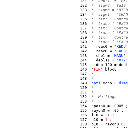
*  depl11 = 'EXT
*  sigm0 = ta10 
*  sigm0 = 'RTEN
*  sigm1 = 'CHAN
*  titr ' Contra
*  trace ( 'EXCO
*  titr ' Contra
*  trace ( 'EXCO
*  titr ' Contra
*  trace ( 'EXCO
  reac0 
=
 '
REDU
'
  reac0 
=
 '
EXCO
'
  chp1 
=
 '
MANU
' 
  depl11 
=
 '
XTY
'
  depl120 
=
 depl
'
FIN
' bloc0 
;
*  
* 
opti
 echo 
0
dime
*  
*  
*  Maillage 
*  
epais0 
=
 .0005 
;
rayon0 
=
 .05 
;
l10 
=
 .1 
;
n10 
=
1
;
p10 
=
 rayon0 
0
. 