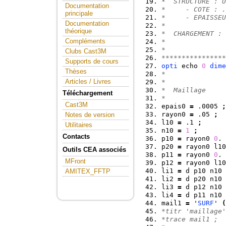
*  STRUCTURE : U
Documentation
*     - COTE : .
principale
*     - EPAISSEU
Documentation
*               
théorique
*  CHARGEMENT : 
Compléments
*               
*               
Clubs Cast3M
****************
Supports de cours
opti
 echo 
0
dime
Thèses
*  
Articles / Livres
*  
*  Maillage 
Téléchargement
*  
Cast3M
epais0 
=
 .0005 
;
rayon0 
=
 .05 
;
Notes de version
l10 
=
 .1 
;
Utilitaires
n10 
=
1
;
Contacts
p10 
=
 rayon0 
0
. 
p20 
=
 rayon0 l10
Outils CEA associés
p11 
=
 rayon0 
0
. 
MFront
p12 
=
 rayon0 l10
li1 
=
 d p10 n10 
AMITEX_FFTP
li2 
=
 d p20 n10 
li3 
=
 d p12 n10 
li4 
=
 d p11 n10 
mail1 
=
 '
SURF
' 
(
*titr 'maillage'
*trace mail1 ; 