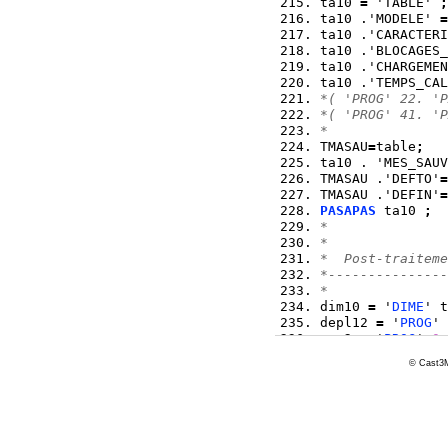
ta10 
=
 'TABLE' 
;
ta10 .'MODELE' 
=
ta10 .'CARACTERI
ta10 .'BLOCAGES_
ta10 .'CHARGEMEN
ta10 .'TEMPS_CAL
*( 'PROG' 22. 'P
*( 'PROG' 41. 'P
*
TMASAU
=
table
;
ta10 . 'MES_SAUV
TMASAU .'DEFTO'
=
TMASAU .'DEFIN'
=
PASAPAS
 ta10 
;
*  
*  
*  Post-traiteme
*---------------
* 
dim10 
=
 '
DIME
' t
depl12 
=
 '
PROG
' 
var2 
=
 '
PROG
' 
0
.
*  
© Cast3M
reac0 
=
 ta10 .'R
depl0 
=
 ta10 .'D
vec2 
=
 '
VECT
' re
*titr ' reaction
*trace vec2 mail