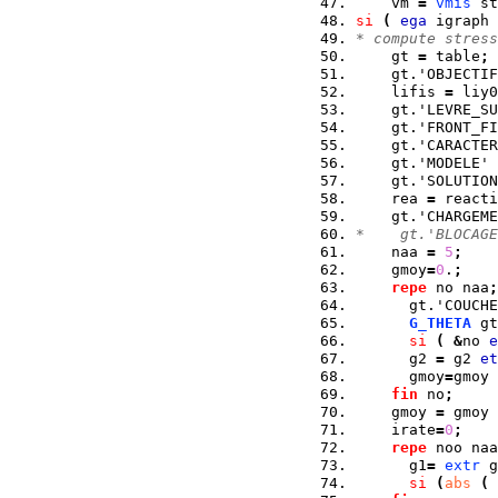
    vm 
=
vmis
 st
si
(
ega
 igraph 
* compute stress
    gt 
=
 table
;
    gt.'OBJECTIF
    lifis 
=
 liy0
    gt.'LEVRE_SU
    gt.'FRONT_FI
    gt.'CARACTER
    gt.'MODELE' 
    gt.'SOLUTION
    rea 
=
 reacti
    gt.'CHARGEME
*    gt.'BLOCAGE
    naa 
=
5
;
    gmoy
=
0
.
;
repe
 no naa
;
      gt.'COUCHE
G_THETA
 gt
si
(
&
no 
e
      g2 
=
 g2 
et
      gmoy
=
gmoy 
fin
 no
;
    gmoy 
=
 gmoy 
    irate
=
0
;
repe
 noo naa
      g1
=
extr
 g
si
(
abs
(