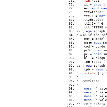
fin
 noo
;
    xx 
=
prog
1
 
    ev
=
evol
man
    ttt
=
table
;
    ttt.1 
=
mot
 
    tt2
=
table
;
    tt2.1
=
 ' G '
    ttt.'TITRE'
=
si
(
ega
 igraph 
* use of the ref
    mmt 
=
 model 
    mmm
=
mate
 mm
    cod 
=
 condu 
    pc3
=
poin
 su
    pc1
=
poin
 su
    bl1 
=
 bloqu 
    te
=
 resou 
(
 
si
(
ega
 igraph 
    tpb 
=
redu
 t
si
(
abs
(
(
 t
*
*  resultats 
*
mess
  ' vale
mess
  ' vale
mess
  ' vale
mess
  ' vale
** trois points 