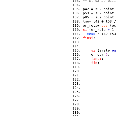
** et 95 au mili
p42 
=
 su2 point 
p53 
=
 su2 point 
p95 
=
 su2 point 
tmo
=
 t42 
+
 t53 
/
er_rela
=
abs
(
ec
si
(
er_rela 
>
 1.
mess
 ' t42 t53
finsi
;
si
(
irate 
eg
    erreur 
5
;
finsi
;
fin
;