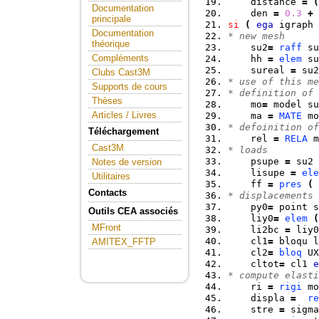
    distance 
=
(
Documentation
    den 
=
0.3
+
principale
si
(
ega
 igraph 
Documentation
* new mesh      
théorique
    su2
=
raff
 su
Compléments
    hh 
=
elem
 su
    sureal 
=
 su2
Clubs Cast3M
* use of this me
Supports de cours
* definition of 
Thèses
    mo
=
 model su
Articles / Livres
    ma 
=
MATE
 mo
* defoinition of
Téléchargement
    rel 
=
RELA
 m
Cast3M
* loads         
    psupe 
=
 su2 
Notes de version
    lisupe 
=
ele
Utilitaires
    ff 
=
pres
(
Contacts
* displacements 
    py0
=
 point s
Outils CEA associés
    liy0
=
elem
(
MFront
    li2bc 
=
 liy0
    cl1
=
 bloqu l
AMITEX_FFTP
    cl2
=
bloq
 UX
    cltot
=
 cl1 
e
* compute elasti
    ri 
=
rigi
 mo
    displa 
=
re
    stre 
=
 sigma