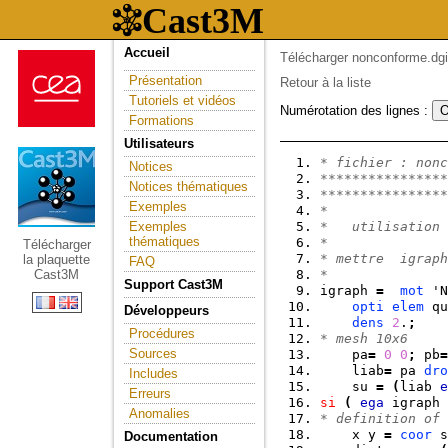
Accueil
Télécharger nonconforme.dgi
Présentation
Retour à la liste
Tutoriels et vidéos
Numérotation des lignes :
Formations
Utilisateurs
* fichier : nonc
Notices
****************
Notices thématiques
****************
Exemples
*
Exemples
*   utilisation 
thématiques
*
Télécharger
* mettre  igraph
la plaquette
FAQ
Cast3M
*
Support Cast3M
igraph 
=
mot
 'N
opti
elem
 qu
Développeurs
dens
2
.
;
Procédures
* mesh 10x6     
Sources
    pa
=
0
0
;
 pb
=
    liab
=
 pa 
dro
Includes
    su 
=
(
liab 
e
Erreurs
si
(
ega
 igraph 
Anomalies
* definition of 
    x y 
=
coor
 s
Documentation