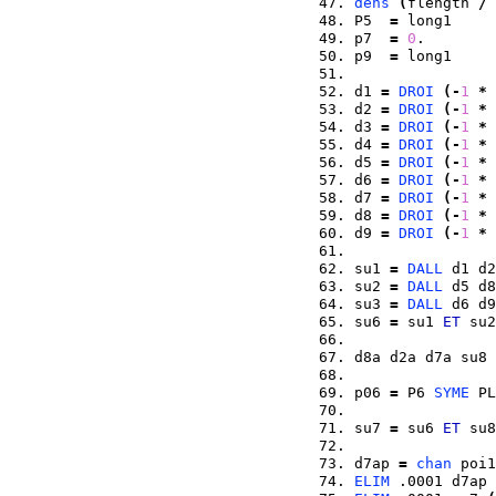
dens
(
flength 
/
P5  
=
 long1     
p7  
=
0
.        
p9  
=
 long1     
d1 
=
DROI
(
-
1
*
 
d2 
=
DROI
(
-
1
*
 
d3 
=
DROI
(
-
1
*
 
d4 
=
DROI
(
-
1
*
 
d5 
=
DROI
(
-
1
*
 
d6 
=
DROI
(
-
1
*
 
d7 
=
DROI
(
-
1
*
 
d8 
=
DROI
(
-
1
*
 
d9 
=
DROI
(
-
1
*
 
su1 
=
DALL
 d1 d2
su2 
=
DALL
 d5 d8
su3 
=
DALL
 d6 d9
su6 
=
 su1 
ET
 su2
d8a d2a d7a su8 
                
p06 
=
 P6 
SYME
 PL
su7 
=
 su6 
ET
 su8
d7ap 
=
chan
 poi1
ELIM
 .0001 d7ap 