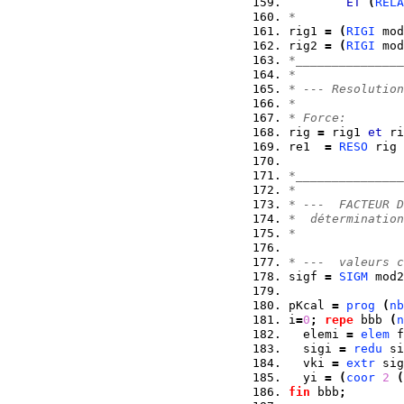
ET
(
RELA
*
rig1 
=
(
RIGI
 mod
rig2 
=
(
RIGI
 mod
*_______________
*
* --- Resolution
*
* Force:
rig 
=
 rig1 
et
 ri
re1  
=
RESO
 rig 
*_______________
*
* ---  FACTEUR D
*  détermination
*
* ---  valeurs c
sigf 
=
SIGM
 mod2
pKcal 
=
prog
(
nb
i
=
0
;
repe
 bbb 
(
n
  elemi 
=
elem
 f
  sigi 
=
redu
 si
  vki 
=
extr
 sig
  yi 
=
(
coor
2
(
fin
 bbb
;