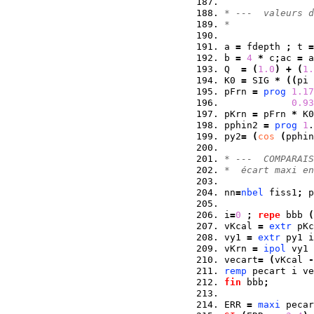
* ---  valeurs d
*
a 
=
 fdepth 
;
 t 
=
b 
=
4
*
 c
;
ac 
=
 a
Q  
=
(
1.0
)
+
(
1.
K0 
=
 SIG 
*
(
(
pi 
pFrn 
=
prog
1.17
0.93
pKrn 
=
 pFrn 
*
 K0
pphin2 
=
prog
1
.
py2
=
(
cos
(
pphin
* ---  COMPARAIS
*  écart maxi en
nn
=
nbel
 fiss1
;
 p
i
=
0
;
repe
 bbb 
(
vKcal 
=
extr
 pKc
vy1 
=
extr
 py1 i
vKrn 
=
ipol
 vy1 
vecart
=
(
vKcal 
-
remp
 pecart i ve
fin
 bbb
;
ERR 
=
maxi
 pecar