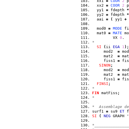
  xx1 
=
COOR
2
 p
  xx2 
=
COOR
2
 p
  yy1 
=
 fdepth 
*
  yy2 
=
 fdepth 
*
  aai 
=
(
 yy1 
+
 
  mod0 
=
MODE
 fi
  mat0 
=
MATE
 mo
         VX 
0
.  
*
SI
(
ii 
EGA
1
)
;
     mod2  
=
 mod
     mat2  
=
 mat
     fiss1 
=
 fis
SINON
;
     mod2  
=
 mod
     mat2  
=
 mat
     fiss1 
=
 fis
FINSI
;
*
FIN
 matFiss
;
*
*  Assemblage de
surf1 
=
 su9 
ET
 f
SI
(
NEG
 GRAPH '
*_______________