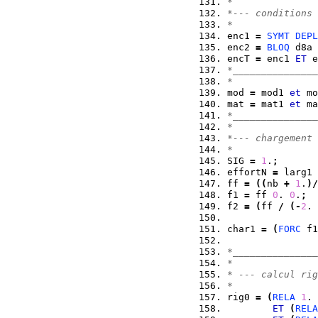
*
*--- conditions 
*
enc1 
=
SYMT
DEPL
enc2 
=
BLOQ
 d8a 
encT 
=
 enc1 
ET
 e
*_______________
*
mod 
=
 mod1 
et
 mo
mat 
=
 mat1 
et
 ma
*_______________
*
*--- chargement 
*
SIG 
=
1
.
;
effortN 
=
 larg1 
ff 
=
(
(
nb 
+
1
.
)
/
f1 
=
 ff 
0
. 
0
.
;
f2 
=
(
ff 
/
(
-
2
. 
char1 
=
(
FORC
 f1
*_______________
*
* --- calcul rig
*
rig0 
=
(
RELA
1
. 
ET
(
RELA