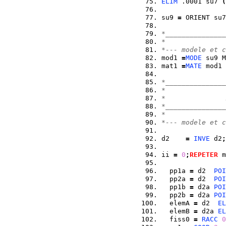
ELIM
 .0001 su7 
(
su9 
=
 ORIENT su7
*_______________
*
*--- modele et c
mod1 
=
MODE
 su9 M
mat1 
=
MATE
 mod1 
*_______________
*
*               
*_______________
*
*--- modele et c
d2    
=
INVE
 d2
;
ii 
=
0
;
REPETER
 m
  pp1a 
=
 d2  
POI
  pp2a 
=
 d2  
POI
  pp1b 
=
 d2a 
POI
  pp2b 
=
 d2a 
POI
  elemA 
=
 d2  
EL
  elemB 
=
 d2a 
EL
  fiss0 
=
RACC
0