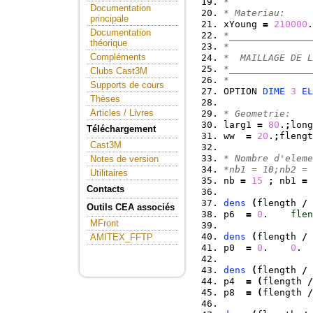
*
Documentation
* Materiau:
principale
xYoung 
=
210000
.
Documentation
*_______________
théorique
*
Compléments
*  MAILLAGE DE L
*_______________
Clubs Cast3M
*
Supports de cours
OPTION 
DIME
3
EL
Thèses
Articles / Livres
* Geometrie:
larg1 
=
80
.
;
long
Téléchargement
ww  
=
20
.
;
flengt
Cast3M
* Nombre d'eleme
Notes de version
*nb1 = 10;nb2 = 
Utilitaires
nb 
=
15
;
 nb1 
=
Contacts
dens
(
flength 
/
Outils CEA associés
p6  
=
0
.    
flen
MFront
dens
(
flength 
/
 
AMITEX_FFTP
p0  
=
0
.    
0
.  
dens
(
flength 
/
p4  
=
(
flength 
/
p8  
=
(
flength 
/