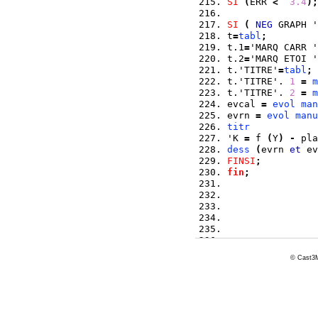
SI
(
ERR 
<
3.4
)
;
SI
(
NEG
 GRAPH '
t
=
tabl
;
t.1
=
'MARQ CARR '
t.2
=
'MARQ ETOI '
t.'TITRE'
=
tabl
;
t.'TITRE'. 
1
=
m
t.'TITRE'. 
2
=
m
evcal 
=
evol
man
evrn 
=
evol
manu
titr
'K 
=
 f 
(
Y
)
-
 pla
dess
(
evrn 
et
 ev
FINSI
;
fin
;
© Cast3M