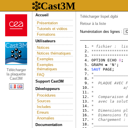
Accueil
Télécharger lispel.dgibi
Présentation
Retour à la liste
Tutoriels et vidéos
Numérotation des lignes :
Formations
Utilisateurs
* fichier :  lis
Notices
****************
Notices thématiques
****************
Exemples
OPTION ECHO 
0
;
Exemples
GRAPH 
=
 'N'
;
thématiques
SAUT
 PAGE
;
Télécharger
*_______________
la plaquette
FAQ
Cast3M
*
Support Cast3M
*  PLAQUE AVEC F
*             a/
Développeurs
*
Procédures
*  Comparaison d
Sources
*  avec la solut
*
Includes
*  Dimensions pl
Erreurs
*  Dimensions fi
Anomalies
*  Chargement : 
*_______________
Documentation