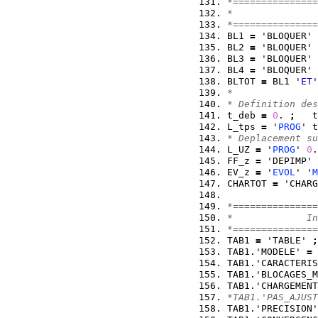
*===============
*               
*===============
BL1 
=
 'BLOQUER' 
BL2 
=
 'BLOQUER' 
BL3 
=
 'BLOQUER' 
BL4 
=
 'BLOQUER' 
BLTOT 
=
 BL1 '
ET
'
*
* Definition des
t_deb 
=
0
. 
;
   t
L_tps 
=
 '
PROG
' t
* Deplacement su
L_UZ 
=
 '
PROG
' 
0
.
FF_z 
=
 'DEPIMP' 
EV_z 
=
 '
EVOL
' '
M
CHARTOT 
=
 'CHARG
*===============
*             In
*===============
TAB1 
=
 'TABLE' 
;
TAB1.'MODELE' 
=
 
TAB1.'CARACTERIS
TAB1.'BLOCAGES_M
TAB1.'CHARGEMENT
*TAB1.'PAS_AJUST
TAB1.'PRECISION'