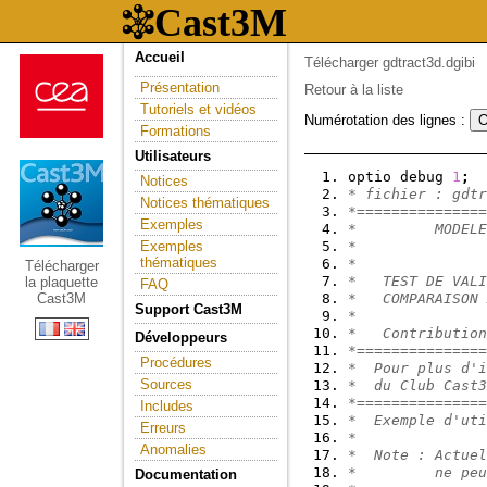
Accueil
Télécharger gdtract3d.dgibi
Présentation
Retour à la liste
Tutoriels et vidéos
Numérotation des lignes :
Formations
Utilisateurs
optio debug 
1
;
Notices
* fichier : gdtr
Notices thématiques
*===============
Exemples
*         MODELE
Exemples
*               
thématiques
*               
Télécharger
*   TEST DE VALI
la plaquette
FAQ
Cast3M
*   COMPARAISON 
Support Cast3M
*               
*   Contribution
Développeurs
*===============
Procédures
*  Pour plus d'i
Sources
*  du Club Cast3
*===============
Includes
*  Exemple d'uti
Erreurs
*               
Anomalies
*  Note : Actuel
*         ne peu
Documentation