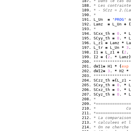
* Dans le cas du
* Les contrainte
* - SCzz = 2.(La
*
L_Un  
=
 '
PROG
' n
Lamz  
=
 L_Un 
+
(
*
SCxx_th 
=
0
. 
*
 L
SCyy_th 
=
0
. 
*
 L
L_z1 
=
 Lamz 
*
 La
L_tr 
=
 L_Un 
*
3
.
I1 
=
 L_z1 
+
(
2
. 
I2 
=
(
2
. 
*
 Lamz
)
****************
dWI1
=
 H1 
*
(
exp
dWI2
=
3
. 
*
 H2 
*
 
****************
SCzz_th 
=
(
L_z1 
-
SCxy_th 
=
0
. 
*
 L
SCxz_th 
=
0
. 
*
 L
SCyz_th 
=
0
. 
*
 L
* 
*===============
*             Co
*===============
* La comparaison
* calculees et l
* On ne cherche 