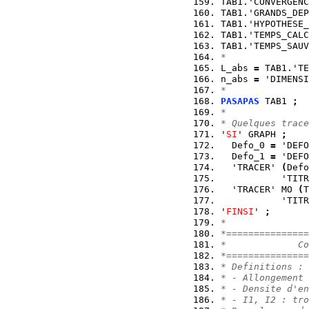
TAB1.'CONVERGENC
TAB1.'GRANDS_DEP
TAB1.'HYPOTHESE_
TAB1.'TEMPS_CALC
TAB1.'TEMPS_SAUV
*
L_abs 
=
 TAB1.'TE
n_abs 
=
 'DIMENSI
*
PASAPAS
 TAB1 
;
*
* Quelques trace
'
SI
' GRAPH 
;
  Defo_0 
=
 'DEFO
  Defo_1 
=
 'DEFO
  'TRACER' 
(
Defo
           'TITR
  'TRACER' MO 
(
T
           'TITR
'
FINSI
' 
;
*
*===============
*             Co
*===============
* Definitions :
* - Allongement 
* - Densite d'en
* - I1, I2 : tro