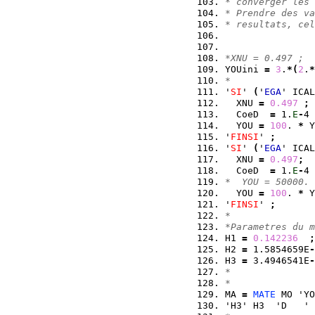
* converger les 
* Prendre des va
* resultats, cel
*XNU = 0.497 ;
YOUini 
=
3
.
*
(
2
.
*
*
'
SI
' 
(
'
EGA
' ICAL
  XNU 
=
0.497
;
  CoeD  
=
 1.
E
-
4 
  YOU 
=
100
. 
*
 Y
'
FINSI
' 
;
'
SI
' 
(
'
EGA
' ICAL
  XNU 
=
0.497
;
  CoeD  
=
 1.
E
-
4 
*  YOU = 50000. 
  YOU 
=
100
. 
*
 Y
'
FINSI
' 
;
*
*Parametres du m
H1 
=
0.142236
;
H2 
=
 1.5854659E
-
H3 
=
 3.4946541E
-
*
* 
MA 
=
MATE
 MO 'YO
'H3' H3  'D   ' 