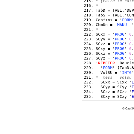
* (Faire le calc
*
TabD 
=
 TAB1.'DEP
TabS 
=
 TAB1.'CON
Confini 
=
 '
FORM
'
ChmUn 
=
 '
MANU
' '
*
SCxx 
=
 '
PROG
' 
0
.
SCyy 
=
 '
PROG
' 
0
.
SCzz 
=
 '
PROG
' 
0
.
SCxy 
=
 '
PROG
' 
0
.
SCxz 
=
 '
PROG
' 
0
.
SCyz 
=
 '
PROG
' 
0
.
'
REPETER
' Boucle
  '
FORM
' 
(
TabD.
&
  VolSU 
=
 '
INTG
'
*  mess ' volsu 
  SCxx 
=
 SCxx '
E
  SCyy 
=
 SCyy '
E
  SCzz 
=
 SCzz '
E
  SCxy 
=
 SCxy '
E
  SCxz 
=
 SCxz '
E
  SCyz 
=
 SCyz '
E
© Cast3M
  '
FORM
' Confini
'
FIN
' Boucle 
;
*
*  LG lamb
L_abs 
=
 Lamz
;