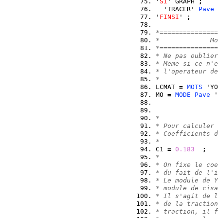
'
SI
' GRAPH 
;
  'TRACER' 
Pave
 
'
FINSI
' 
;
*===============
*             Mo
*===============
* Ne pas oublier
* Meme si ce n'e
* l'operateur de
*
LCMAT 
=
MOTS
 'YO
MO 
=
MODE
Pave
 '
                
                
*
* Pour calculer
* Coefficients d
* 
C1 
=
0.183
;
   
* 
* On fixe le coe
* du fait de l'i
* Le module de Y
* module de cisa
* Il s'agit de l
* de la traction
* traction, il f