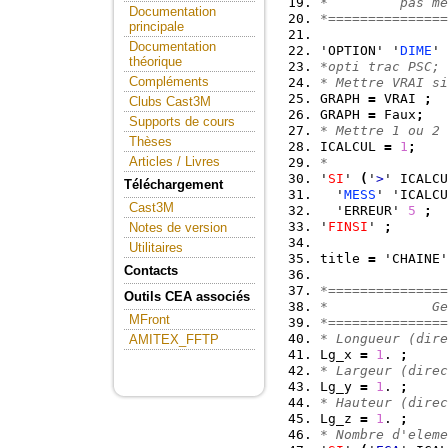
*         pas me
Documentation
*===============
principale
Documentation
'OPTION' '
DIME
' 
théorique
*opti trac PSC;
Compléments
* Mettre VRAI si
GRAPH 
=
 VRAI 
;
Clubs Cast3M
GRAPH 
=
 Faux
;
Supports de cours
* Mettre 1 ou 2 
Thèses
ICALCUL 
=
1
;
Articles / Livres
*
'
SI
' 
(
'
>
' ICALCU
Téléchargement
  '
MESS
' 'ICALCU
Cast3M
  'ERREUR' 
5
;
'
FINSI
' 
;
Notes de version
Utilitaires
title 
=
 'CHAINE'
Contacts
*===============
Outils CEA associés
*             Ge
MFront
*===============
* Longueur (dire
AMITEX_FFTP
Lg_x 
=
1
. 
;
* Largeur (direc
Lg_y 
=
1
. 
;
* Hauteur (direc
Lg_z 
=
1
. 
;
* Nombre d'eleme