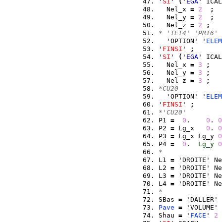
'
SI
' 
(
'
EGA
' ICAL
  Nel_x 
=
2
;
  Nel_y 
=
2
;
  Nel_z 
=
2
;
* 'TET4' 'PRI6' 
  'OPTION' '
ELEM
'
FINSI
' 
;
'
SI
' 
(
'
EGA
' ICAL
  Nel_x 
=
3
;
  Nel_y 
=
3
;
  Nel_z 
=
3
;
*CU20  
  'OPTION' '
ELEM
'
FINSI
' 
;
*'CU20'
P1 
=
0
.    
0
. 
0
P2 
=
 Lg_x   
0
. 
0
P3 
=
 Lg_x Lg_y 
0
P4 
=
0
.  
Lg_y
0
*
L1 
=
 'DROITE' Ne
L2 
=
 'DROITE' Ne
L3 
=
 'DROITE' Ne
L4 
=
 'DROITE' Ne
*
SBas 
=
 'DALLER' 
Pave
=
 'VOLUME' 
Shau 
=
 '
FACE
' 
2