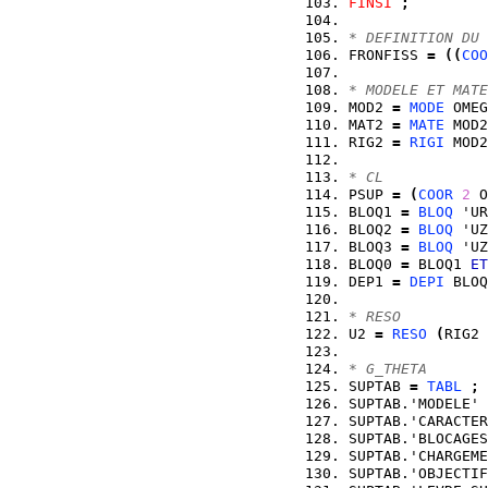
FINSI
;
* DEFINITION DU 
FRONFISS 
=
(
(
COO
* MODELE ET MATE
MOD2 
=
MODE
 OMEG
MAT2 
=
MATE
 MOD2
RIG2 
=
RIGI
 MOD2
* CL
PSUP 
=
(
COOR
2
 O
BLOQ1 
=
BLOQ
 'UR
BLOQ2 
=
BLOQ
 'UZ
BLOQ3 
=
BLOQ
 'UZ
BLOQ0 
=
 BLOQ1 
ET
DEP1 
=
DEPI
 BLOQ
* RESO
U2 
=
RESO
(
RIG2 
* G_THETA
SUPTAB 
=
TABL
;
SUPTAB.'MODELE' 
SUPTAB.'CARACTER
SUPTAB.'BLOCAGES
SUPTAB.'CHARGEME
SUPTAB.'OBJECTIF