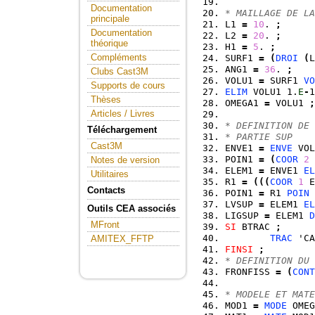
Documentation
* MAILLAGE DE LA
principale
L1 
=
10
. 
;
Documentation
L2 
=
20
. 
;
théorique
H1 
=
5
. 
;
Compléments
SURF1 
=
(
DROI
(
L
ANG1 
=
36
. 
;
Clubs Cast3M
VOLU1 
=
 SURF1 
VO
Supports de cours
ELIM
 VOLU1 1.
E
-
1
Thèses
OMEGA1 
=
 VOLU1 
;
Articles / Livres
* DEFINITION DE 
Téléchargement
* PARTIE SUP
Cast3M
ENVE1 
=
ENVE
 VOL
POIN1 
=
(
COOR
2
 
Notes de version
ELEM1 
=
 ENVE1 
EL
Utilitaires
R1 
=
(
(
(
COOR
1
 E
Contacts
POIN1 
=
 R1 
POIN
 
LVSUP 
=
 ELEM1 
EL
Outils CEA associés
LIGSUP 
=
 ELEM1 
D
MFront
SI
 BTRAC 
;
TRAC
 'CA
AMITEX_FFTP
FINSI
;
* DEFINITION DU 
FRONFISS 
=
(
CONT
* MODELE ET MATE
MOD1 
=
MODE
 OMEG