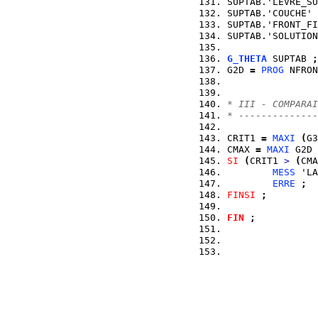
SUPTAB.'LEVRE_SU
SUPTAB.'COUCHE' 
SUPTAB.'FRONT_FI
SUPTAB.'SOLUTION
G_THETA
 SUPTAB 
;
G2D 
=
PROG
 NFRON
* III - COMPARAI
* --------------
CRIT1 
=
MAXI
(
G3
CMAX 
=
MAXI
 G2D 
SI
(
CRIT1 
>
(
CMA
MESS
 'LA
ERRE
;
FINSI
;
FIN
;