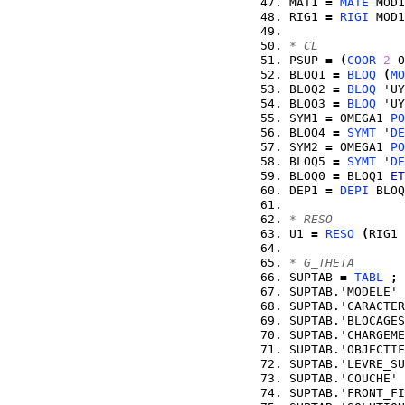
MAT1 
=
MATE
 MOD1
RIG1 
=
RIGI
 MOD1
* CL
PSUP 
=
(
COOR
2
 O
BLOQ1 
=
BLOQ
(
MO
BLOQ2 
=
BLOQ
 'UY
BLOQ3 
=
BLOQ
 'UY
SYM1 
=
 OMEGA1 
PO
BLOQ4 
=
SYMT
 '
DE
SYM2 
=
 OMEGA1 
PO
BLOQ5 
=
SYMT
 '
DE
BLOQ0 
=
 BLOQ1 
ET
DEP1 
=
DEPI
 BLOQ
* RESO
U1 
=
RESO
(
RIG1 
* G_THETA
SUPTAB 
=
TABL
;
SUPTAB.'MODELE' 
SUPTAB.'CARACTER
SUPTAB.'BLOCAGES
SUPTAB.'CHARGEME
SUPTAB.'OBJECTIF
SUPTAB.'LEVRE_SU
SUPTAB.'COUCHE' 
SUPTAB.'FRONT_FI