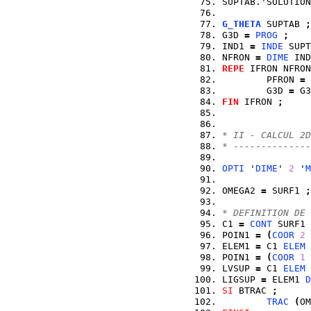
SUPTAB.'SOLUTION
G_THETA
 SUPTAB 
;
G3D 
=
PROG
;
IND1 
=
INDE
 SUPT
NFRON 
=
DIME
 IND
REPE
 IFRON NFRON
        PFRON 
=
 
        G3D 
=
 G3
FIN
 IFRON 
;
* II - CALCUL 2D
* --------------
OPTI
 '
DIME
' 
2
 '
M
OMEGA2 
=
 SURF1 
;
* DEFINITION DE 
C1 
=
CONT
 SURF1 
POIN1 
=
(
COOR
2
 
ELEM1 
=
 C1 
ELEM
 
POIN1 
=
(
COOR
1
 
LVSUP 
=
 C1 
ELEM
 
LIGSUP 
=
 ELEM1 
D
SI
 BTRAC 
;
TRAC
(
OM