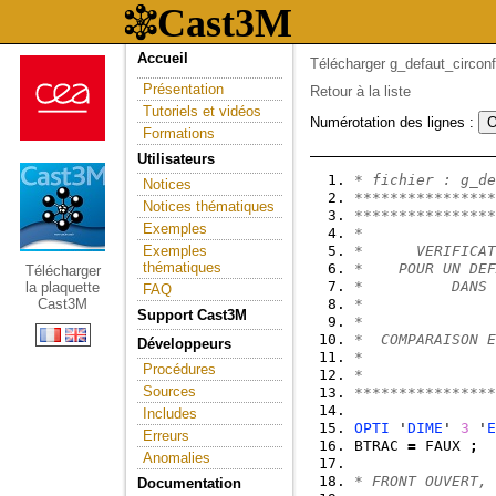
Accueil
Télécharger g_defaut_circonf
Présentation
Retour à la liste
Tutoriels et vidéos
Numérotation des lignes :
Formations
Utilisateurs
* fichier : g_de
Notices
****************
Notices thématiques
****************
Exemples
*               
Exemples
*      VERIFICAT
thématiques
*    POUR UN DEF
Télécharger
*          DANS 
la plaquette
FAQ
Cast3M
*               
Support Cast3M
*               
*  COMPARAISON E
Développeurs
*               
Procédures
*               
Sources
****************
Includes
OPTI
 '
DIME
' 
3
 '
E
Erreurs
BTRAC 
=
 FAUX 
;
Anomalies
* FRONT OUVERT, 
Documentation